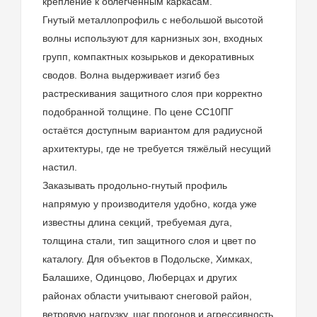
крепление к облегчённым каркасам.
Гнутый металлопрофиль с небольшой высотой
волны используют для карнизных зон, входных
групп, компактных козырьков и декоративных
сводов. Волна выдерживает изгиб без
растрескивания защитного слоя при корректно
подобранной толщине. По цене СС10ПГ
остаётся доступным вариантом для радиусной
архитектуры, где не требуется тяжёлый несущий
настил.
Заказывать продольно-гнутый профиль
напрямую у производителя удобно, когда уже
известны длина секций, требуемая дуга,
толщина стали, тип защитного слоя и цвет по
каталогу. Для объектов в Подольске, Химках,
Балашихе, Одинцово, Люберцах и других
районах области учитывают снеговой район,
ветровую нагрузку, шаг прогонов и агрессивность