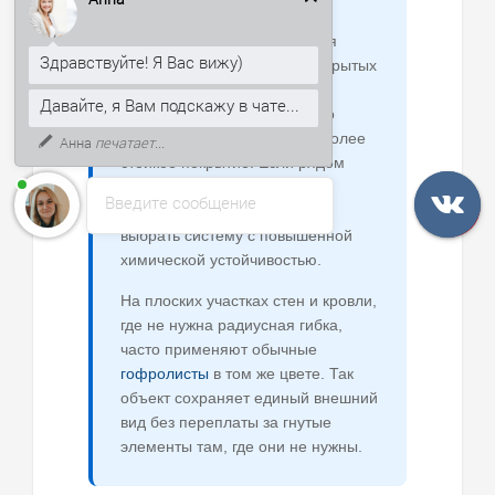
Здравствуйте! Я Вас вижу)
хватает стали 0,45–0,5 мм с
полиэстеровой отделкой. Для
Давайте, я Вам подскажу в чате...
коммерческих площадок, открытых
К тому же, могу рассказать, как
стоянок и длительной
получить скидку 5% на первый
эксплуатации целесообразно
заказ.
закладывать 0,55–0,6 мм и более
стойкое покрытие. Если рядом
дороги с реагентами или
Введите сообщение
промышленные зоны, лучше
выбрать систему с повышенной
химической устойчивостью.
На плоских участках стен и кровли,
где не нужна радиусная гибка,
часто применяют обычные
гофролисты
в том же цвете. Так
объект сохраняет единый внешний
вид без переплаты за гнутые
элементы там, где они не нужны.