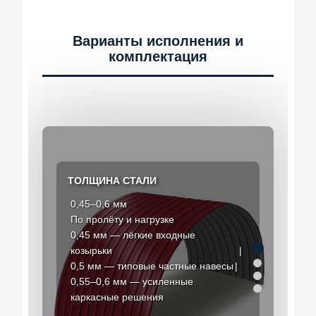
Варианты исполнения и
комплектация
ТОЛЩИНА СТАЛИ
0,45–0,6 мм
Цинк
Каталог RAL
Малая архитектура
PE, матовый PE, Pural
По пролёту и нагрузке
Цинк — для закрытых объектов
Под фасад и бренд
Переходы, укрытия, павильоны
0,45 мм — лёгкие входные
Полиэстер — универсальный
Популярные оттенки RAL
Навесы для легковых автомобилей
козырьки
уличный вариант
Корпоративные цвета
Входные группы зданий
0,5 мм — типовые частные навесы
Пурал — для повышенной
Подбор под существующую отделку
Крытые проходы и торговые
0,55–0,6 мм — усиленные
стойкости
павильоны
каркасные решения
Цвет согласовывают с фасадом,