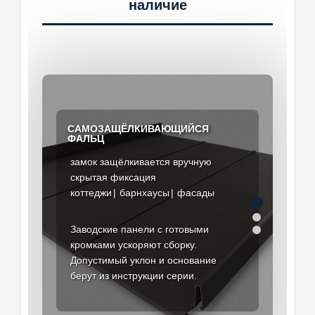
наличие
САМОЗАЩЁЛКИВАЮЩИЙСЯ
ДВОЙНОЙ СТОЯЧИЙ ФАЛЬЦ
ШТРИПС ДЛЯ КАРТИН
ФАЛЬЦ
соединение закатывается
рулонная сталь под гибку
замок защёлкивается вручную
для ответственных узлов
раскрой по проекту
скрытая фиксация
малые уклоны
нестандартные карты
сложные скаты
коттеджи
барнхаусы
фасады
реконструкция
доборные элементы
ремонтные вставки
Заводские панели с готовыми
Герметичное решение для
кромками ускоряют сборку.
ответственных узлов. Нужны
Полоса стали для изготовления
Допустимый уклон и основание
подготовленные картины, кляммеры
нестандартных картин и доборов в
берут из инструкции серии.
и инструмент.
цехе или на объекте.