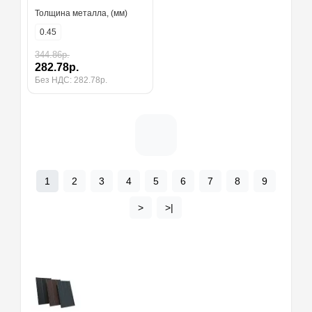
Толщина металла, (мм)
0.45
344.86р.
282.78р.
Без НДС: 282.78р.
1
2
3
4
5
6
7
8
9
>
>|