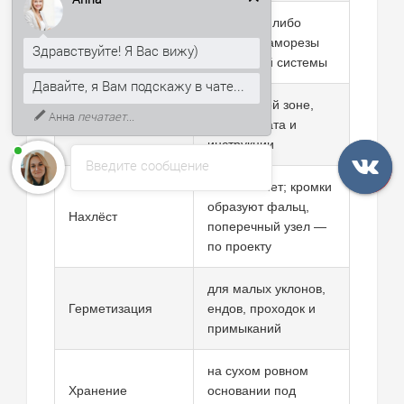
Здравствуйте! Я Вас вижу)
кляммеры либо
Давайте, я Вам подскажу в чате...
Фиксация
скрытые саморезы
выбранной системы
К тому же, могу рассказать, как
получить скидку 5% на первый
по ветровой зоне,
заказ.
Шаг крепления
участку ската и
инструкции
Введите сообщение
бокового нет; кромки
образуют фальц,
Нахлёст
поперечный узел —
по проекту
для малых уклонов,
Герметизация
ендов, проходок и
примыканий
на сухом ровном
Хранение
основании под