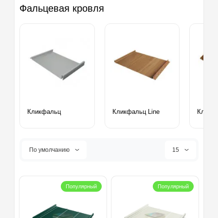
Фальцевая кровля
Кликфальц
Кликфальц Line
Кликфа
По умолчанию
15
Популярный
Популярный