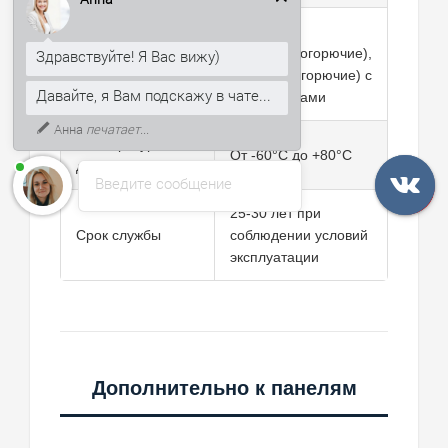
Здравствуйте! Я Вас вижу)
Г3
Давайте, я Вам подскажу в чате...
(нормальногорючие),
Группа горючести
Г4 (сильногорючие) с
К тому же, могу рассказать, как
получить скидку 5% на первый
антипиренами
заказ.
Температурный
От -60°C до +80°C
диапазон
Введите сообщение
25-30 лет при
Срок службы
соблюдении условий
эксплуатации
Дополнительно к панелям