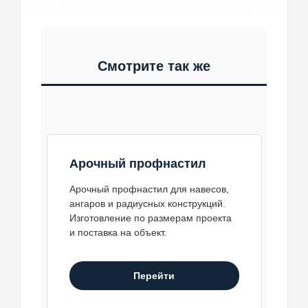
горизонтальных швов. Выбор зависит
снижают температуру на 15-20°C.
Заказать
от высоты камеры и архитектурных
Заказать
требований.
Заказать
Смотрите так же
Заказать
Арочный профнастил
Арочный профнастил для навесов,
ангаров и радиусных конструкций.
Изготовление по размерам проекта
и поставка на объект.
Перейти