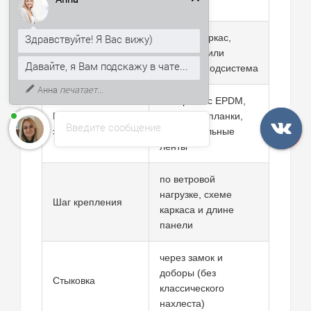
Здравствуйте! Я Вас вижу)
покрытия
Давайте, я Вам подскажу в чате...
металлокаркас,
Несущее
ЛСТК, ж/б или
К тому же, могу рассказать, как
основание
получить скидку 5% на первый
стальная подсистема
заказ.
саморезы с EPDM,
Крепежные
доборные планки,
Введите сообщение
элементы
уплотнительные
ленты
по ветровой
нагрузке, схеме
Шаг крепления
каркаса и длине
панели
через замок и
доборы (без
Стыковка
классического
нахлеста)