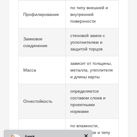
по типу внешней и
Профилирование
внутренней
поверхности
стеновой замок с
Замковое
уплотнителем и
соединение
защитой торцов
зависит от толщины,
Масса
металла, утеплителя
и длины карты
определяется
составом слоев и
Огнестойкость
проектными
нормами
Анна
по влажности,
Рабочий диапазон
температуре и типу