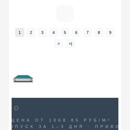
1
2
3
4
5
6
7
8
9
>
>|
ЦЕНА ОТ 1068.85 РУБ/М² ·
ВЫПУСК ЗА 1–3 ДНЯ · ПРИВОЗ