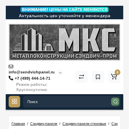
info@sendvichpanel.ru
0
+7 (499) 444-14-71
Режим работы:
Круглосуточно
Главная
Сэндвич-панели
Сэндвич-панели стеновые
Сэндвич п