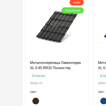
Акция
Популярный
Металлочерепица Ламонтерра
Мета
XL 0.45 RR32 Полиэстер
XL 0
В наличии
В на
30481-01
30457
Цвет
Цвет