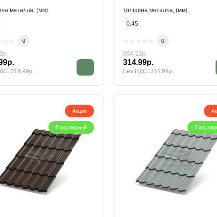
на металла, (мм)
Толщина металла, (мм)
0.45
0
0
3р.
384.13р.
99р.
314.99р.
ДС: 314.99р.
Без НДС: 314.99р.
Акция
А
Популярный
Популяр