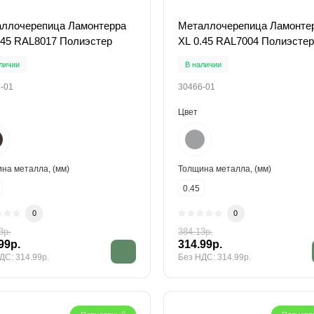
ллочерепица Ламонтерра
Металлочерепица Ламонте
.45 RAL8017 Полиэстер
XL 0.45 RAL7004 Полиэстер
личии
В наличии
-01
30466-01
Цвет
на металла, (мм)
Толщина металла, (мм)
0.45
0
0
3р.
384.13р.
99р.
314.99р.
ДС: 314.99р.
Без НДС: 314.99р.