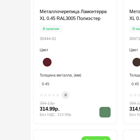
Металлочерепица Ламонтерра
Мета
XL 0.45 RAL3005 Полиэстер
XL 0
В наличии
В на
30444-01
30471
Цвет
Цвет
Толщина металла, (мм)
Толщи
0.45
0.45
0
384.13р.
384.1
314.99р.
314.
Без НДС: 314.99р.
Без Н