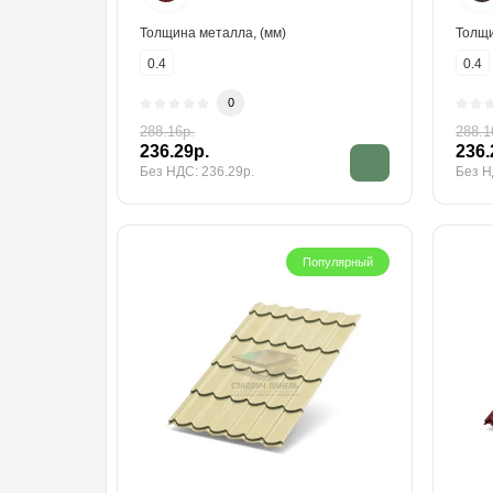
Толщина металла, (мм)
Толщи
0.4
0.4
0
288.16р.
288.1
236.29р.
236.
Без НДС: 236.29р.
Без Н
Популярный