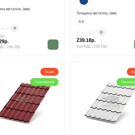
на металла, (мм)
Толщина металла, (мм)
0.4
0
0
6р.
239.18р.
29р.
Без НДС: 239.18р.
ДС: 236.29р.
Акция
А
Популярный
Популяр