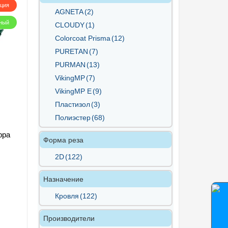
кция
AGNETA
(2)
ный
CLOUDY
(1)
Colorcoat Prisma
(12)
PURETAN
(7)
PURMAN
(13)
VikingMP
(7)
VikingMP E
(9)
Пластизол
(3)
Полиэстер
(68)
рра
Форма реза
2D
(122)
Назначение
Кровля
(122)
Производители