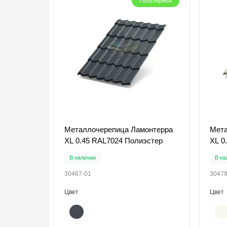
Популярный
Металлочерепица Ламонтерра
Мета
XL 0.45 RAL7024 Полиэстер
XL 0
В наличии
В на
30467-01
30479
Цвет
Цвет