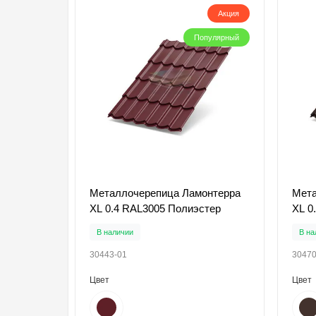
Акция
Популярный
Металлочерепица Ламонтерра
Мета
XL 0.4 RAL3005 Полиэстер
XL 0
В наличии
В на
30443-01
30470
Цвет
Цвет