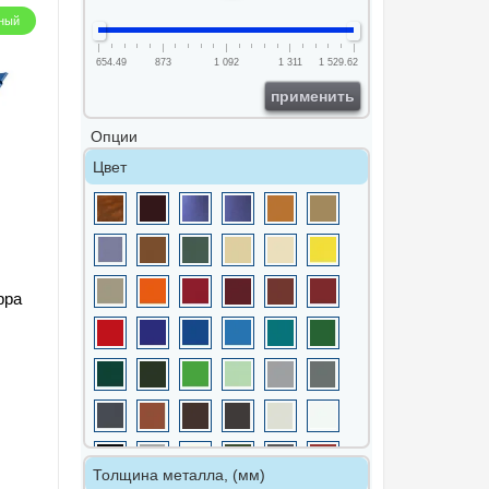
ный
654.49
873
1 092
1 311
1 529.62
применить
Опции
Цвет
рра
Толщина металла, (мм)