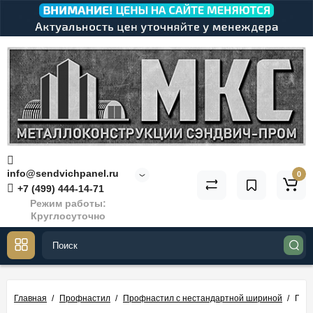
info@sendvichpanel.ru
0
+7 (499) 444-14-71
Режим работы:
Круглосуточно
Главная
Профнастил
Профнастил с нестандартной шириной
Про