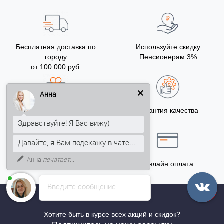
Бесплатная доставка по
Используйте скидку
городу
Пенсионерам 3%
от 100 000 руб.
Анна
Бонусы за покупку
Гарантия качества
5% на Ваш счет
Здравствуйте! Я Вас вижу)
Давайте, я Вам подскажу в чате...
Анна
печатает...
Точный расчёт
Онлайн оплата
Введите сообщение
Хотите быть в курсе всех акций и скидок?