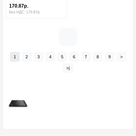
170.87р.
Без НДС: 170.87р.
1
2
3
4
5
6
7
8
9
>
>|