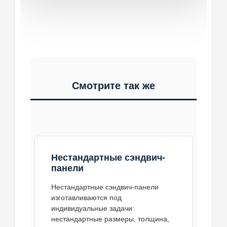
кровельной сэндвич-панели лучше
кровли заранее планируется
архитектурой объекта.
выполнять до заказа, чтобы не
очередность поставки, чтобы
Заказать
получить избыточный расход или
монтажная бригада не простаивала.
Заказать
слабую схему крепления.
Заказать
Заказать
Смотрите так же
Нестандартные сэндвич-
панели
Нестандартные сэндвич-панели
изготавливаются под
индивидуальные задачи:
нестандартные размеры, толщина,