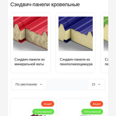
Сэндвич-панели кровельные
Сэндвич-панели из
Сэндвич-панели из
Сэндви
минеральной ваты
пенополиизоцианурата
пенопо
По умолчанию
15
Акция
Акция
Популярный
Популярный