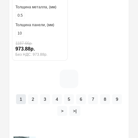
Толщина металла, (мм)
0.5
Толщина панели, (мм)
10
1187.66р.
973.88р.
Без НДС: 973.88р.
1
2
3
4
5
6
7
8
9
>
>|