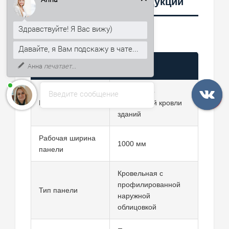
Здравствуйте! Я Вас вижу)
Характеристики продукции
Давайте, я Вам подскажу в чате...
К тому же, могу рассказать, как
получить скидку 5% на первый
заказ.
Параметр
Значение
Устройство
Введите сообщение
Назначение
утеплённой кровли
зданий
Рабочая ширина
1000 мм
панели
Кровельная с
профилированной
Тип панели
наружной
облицовкой