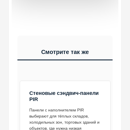
дать зазор, мостик холода или
понятной стоимостью. Подбор
нагрузку, температурный режим и
цвете RAL.
неровное сопряжение.
ведётся не по названию утеплителя,
требования к фасаду.
а по режиму эксплуатации здания.
Заказать
Заказать
Заказать
Заказать
Смотрите так же
Стеновые сэндвич-панели
PIR
Панели с наполнителем PIR
выбирают для тёплых складов,
холодильных зон, торговых зданий и
объектов, где нужна низкая