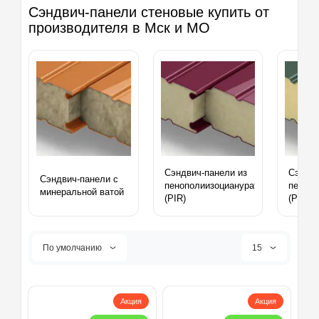
Сэндвич-панели стеновые купить от
производителя в Мск и МО
Сэндвич-панели из
Сэндви
Сэндвич-панели с
пенополиизоцианурата
пенопо
минеральной ватой
(PIR)
(PUR)
По умолчанию
15
Акция
Акция