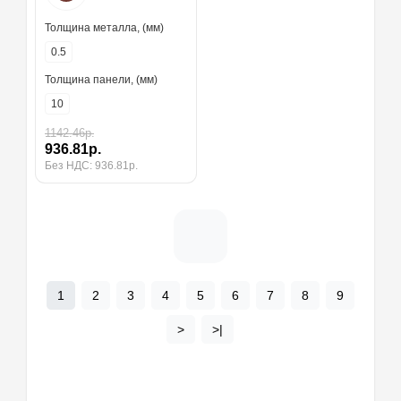
Толщина металла, (мм)
0.5
Толщина панели, (мм)
10
1142.46р.
936.81р.
Без НДС: 936.81р.
1
2
3
4
5
6
7
8
9
>
>|