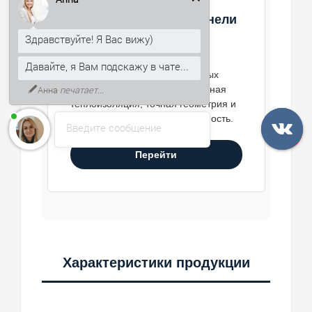
Стеновые сэндвич-панели
PUR
Здравствуйте! Я Вас вижу)
Панели PUR применяют для
Давайте, я Вам подскажу в чате...
коммерческих и промышленных
Анна
печатает...
зданий, где требуется стабильная
теплоизоляция, точная геометрия и
аккуратная фасадная поверхность.
Введите сообщение
Перейти
Характеристики продукции