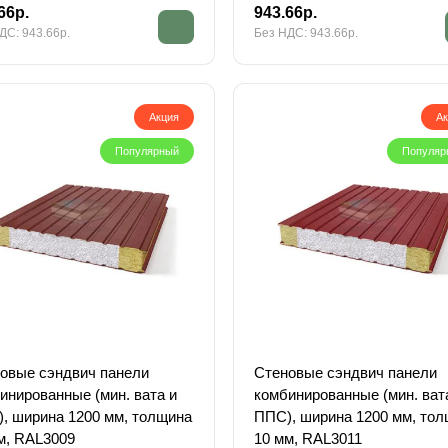
66р.
943.66р.
ДС: 943.66р.
Без НДС: 943.66р.
Акция
А
Популярный
Популяр
овые сэндвич панели
Стеновые сэндвич панели
инированные (мин. вата и
комбинированные (мин. ват
, ширина 1200 мм, толщина
ППС), ширина 1200 мм, то
м, RAL3009
10 мм, RAL3011