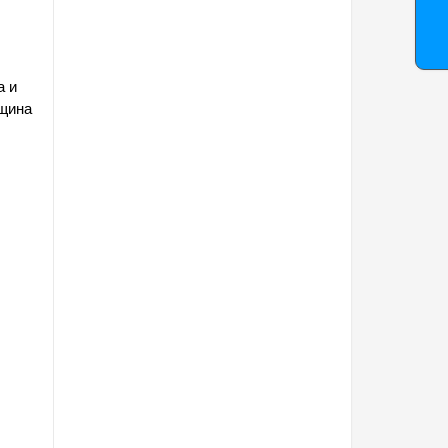
а и
лщина