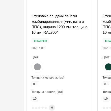
Стеновые сэндвич панели
Стен
комбинированные (мин. вата и
комб
ППС), ширина 1200 мм, толщина
ППС)
10 мм, RAL7004
10 м
В наличии
В на
50297-01
50295
Цвет
Цвет
Толщина металла, (мм)
Толщи
0.5
0.5
Толщина панели, (мм)
Толщи
10
10
0