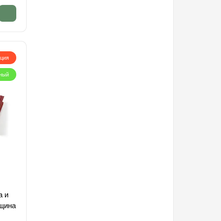
кция
ный
а и
лщина