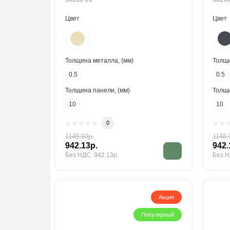
Цвет
Цвет
Толщина металла, (мм)
Толщи
0.5
0.5
Толщина панели, (мм)
Толщи
10
10
0
1148.93р.
1148.
942.13р.
942.
Без НДС: 942.13р.
Без Н
Акция
Популярный