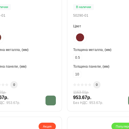
личии
В наличии
-01
50290-01
Цвет
на металла, (мм)
Толщина металла, (мм)
0.5
на панели, (мм)
Толщина панели, (мм)
10
0
0
01р.
1163.01р.
67р.
953.67р.
ДС: 953.67р.
Без НДС: 953.67р.
Акция
Популяр