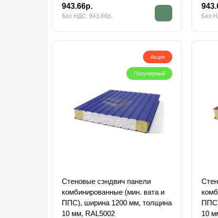
943.66р.
943.
Без НДС: 943.66р.
Без Н
Акция
Популярный
Стеновые сэндвич панели
Стен
комбинированные (мин. вата и
комб
ППС), ширина 1200 мм, толщина
ППС)
10 мм, RAL5002
10 м