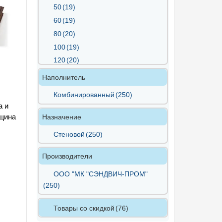
50
(19)
60
(19)
80
(20)
100
(19)
120
(20)
150
(19)
Наполнитель
175
(19)
Комбинированный
(250)
200
(20)
а и
250
(19)
лщина
Назначение
Стеновой
(250)
Производители
ООО "МК "СЭНДВИЧ-ПРОМ"
(250)
Товары со скидкой
(76)