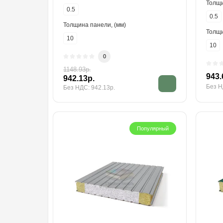
Толщи
0.5
0.5
Толщина панели, (мм)
Толщи
10
10
0
1148.93р.
943.
942.13р.
Без Н
Без НДС: 942.13р.
Популярный