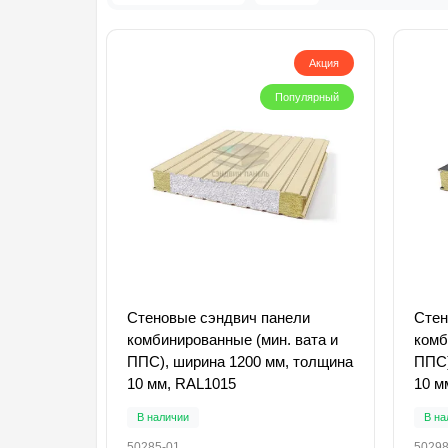
Акция
Популярный
Стеновые сэндвич панели
Стен
комбинированные (мин. вата и
комб
ППС), ширина 1200 мм, толщина
ППС)
10 мм, RAL1015
10 м
В наличии
В на
50285-01
50298