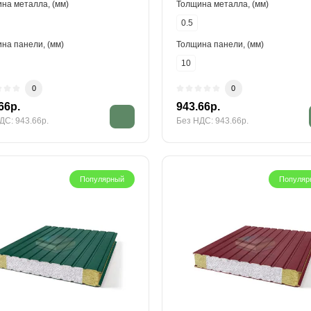
на металла, (мм)
Толщина металла, (мм)
0.5
на панели, (мм)
Толщина панели, (мм)
10
0
0
66р.
943.66р.
ДС: 943.66р.
Без НДС: 943.66р.
Популярный
Популяр