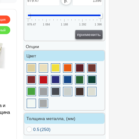
р.
кция
979.47
1 084
1 188
1 292
1 396
ный
применить
Опции
Цвет
а и
лщина
Толщина металла, (мм)
0.5
(250)