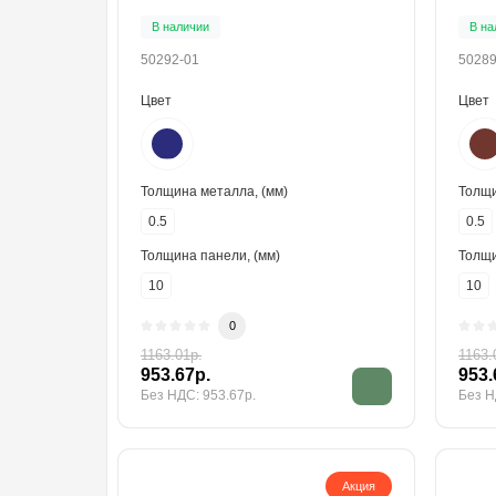
В наличии
В на
50292-01
50289
Цвет
Цвет
Толщина металла, (мм)
Толщи
0.5
0.5
Толщина панели, (мм)
Толщи
10
10
0
1163.01р.
1163.
953.67р.
953.
Без НДС: 953.67р.
Без Н
Акция