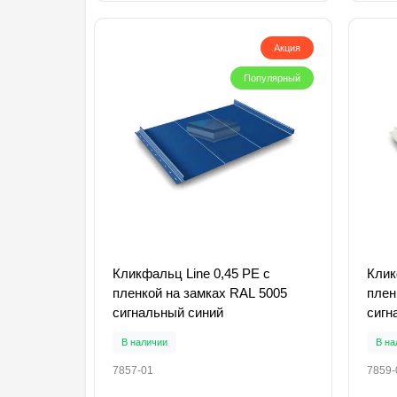
Акция
Популярный
Кликфальц Line 0,45 PE с
Клик
пленкой на замках RAL 5005
плен
сигнальный синий
сигн
В наличии
В на
7857-01
7859-