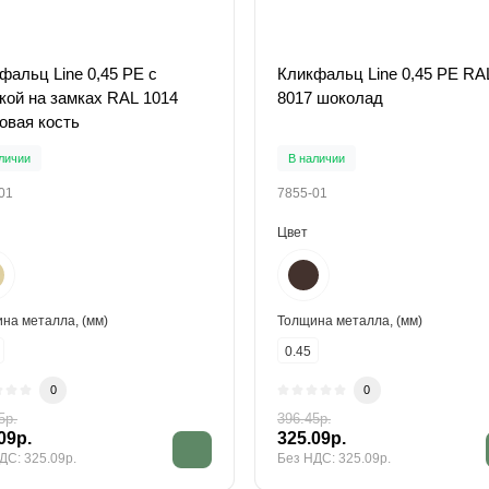
фальц Line 0,45 PE с
Кликфальц Line 0,45 PE RA
кой на замках RAL 1014
8017 шоколад
овая кость
личии
В наличии
01
7855-01
Цвет
на металла, (мм)
Толщина металла, (мм)
0.45
0
0
5р.
396.45р.
09р.
325.09р.
ДС: 325.09р.
Без НДС: 325.09р.