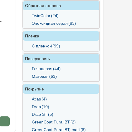
Обратная сторона
TwinColor
(24)
L
Эпоксидная серая
(83)
Пленка
С пленкой
(99)
Поверхность
Глянцевая
(44)
Матовая
(63)
Покрытие
Atlas
(4)
Drap
(10)
Drap ST
(5)
GreenCoat Pural BT
(2)
GreenCoat Pural BT, matt
(8)