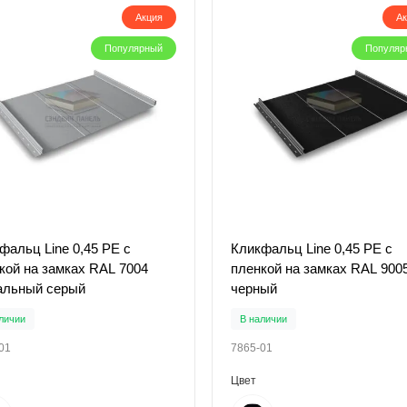
Акция
А
Популярный
Популяр
фальц Line 0,45 PE с
Кликфальц Line 0,45 PE с
кой на замках RAL 7004
пленкой на замках RAL 900
альный серый
черный
личии
В наличии
01
7865-01
Цвет