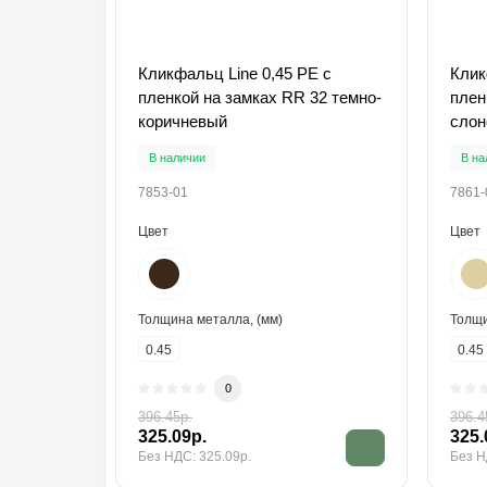
Кликфальц Line 0,45 PE с
Клик
пленкой на замках RR 32 темно-
плен
коричневый
слон
В наличии
В на
7853-01
7861-
Цвет
Цвет
Толщина металла, (мм)
Толщи
0.45
0.45
0
396.45р.
396.4
325.09р.
325.
Без НДС: 325.09р.
Без Н