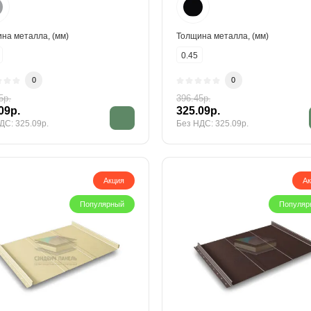
на металла, (мм)
Толщина металла, (мм)
0.45
0
0
5р.
396.45р.
09р.
325.09р.
ДС: 325.09р.
Без НДС: 325.09р.
Акция
А
Популярный
Популяр