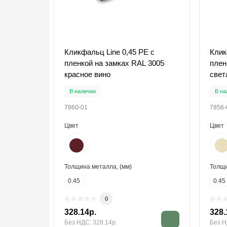
Кликфальц Line 0,45 PE с
Клик
пленкой на замках RAL 3005
плен
красное вино
свет
В наличии
В на
7860-01
7856-
Цвет
Цвет
Толщина металла, (мм)
Толщи
0.45
0.45
0
328.14р.
328.
Без НДС: 328.14р.
Без Н