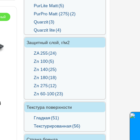
PurLite Matt
(5)
PurPro Matt (275)
(2)
ный
Quarzit
(3)
Quarzit lite
(4)
Quarzit PRO Matt
(3)
Защитный слой, г/м2
Rooftop Matte
(5)
ZA 255
(24)
Satin
(15)
Zn 100
(5)
Satin Мatt
(8)
Zn 140
(25)
Velur
(10)
Zn 180
(18)
Полиэстер
(23)
Zn 275
(12)
Zn 60-100
(23)
4
Текстура поверхности
Гладкая
(51)
Текстурированная
(56)
Страна бренда