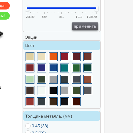
кция
ный
296.89
569
841
1 113
1 384.95
применить
Опции
Цвет
5
Толщина металла, (мм)
0.45
(38)