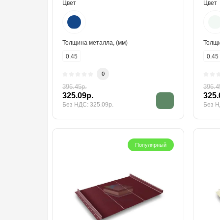
Цвет
Цвет
Толщина металла, (мм)
Толщи
0.45
0.45
0
396.45р.
396.4
325.09р.
325.
Без НДС: 325.09р.
Без Н
Популярный