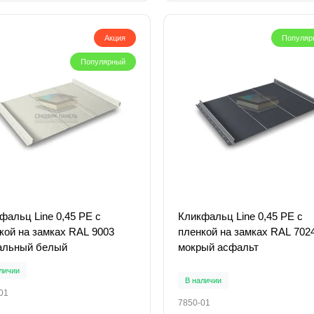
Акция
Популяр
Популярный
фальц Line 0,45 PE с
Кликфальц Line 0,45 PE с
кой на замках RAL 9003
пленкой на замках RAL 702
альный белый
мокрый асфальт
личии
В наличии
01
7850-01