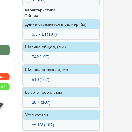
0.5
(69)
Характеристики
Общие
Длина отрезается в размер, (м)
0,5 - 14
(107)
Ширина общая, (мм)
542
(107)
Ширина полезная, мм
кция
510
(107)
ный
Высота гребня, мм
25,4
(107)
Угол кровли
от 16°
(107)