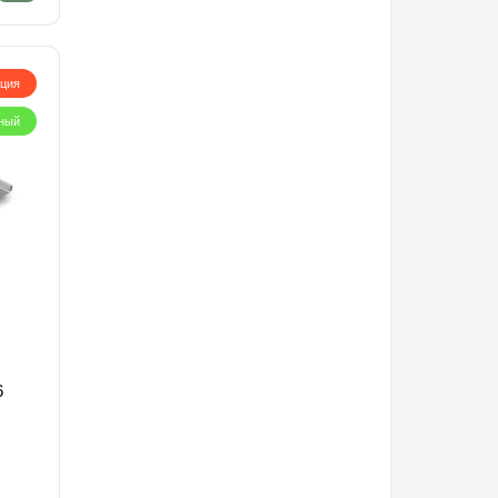
кция
ный
6