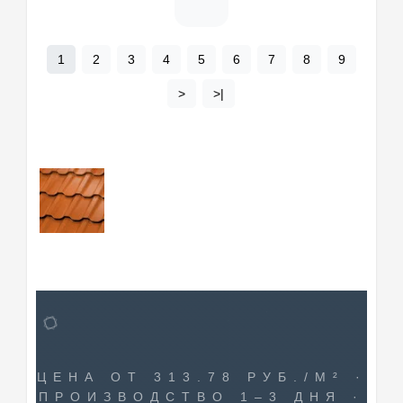
1
2
3
4
5
6
7
8
9
>
>|
ЦЕНА ОТ 313.78 РУБ./М² ·
ПРОИЗВОДСТВО 1–3 ДНЯ ·