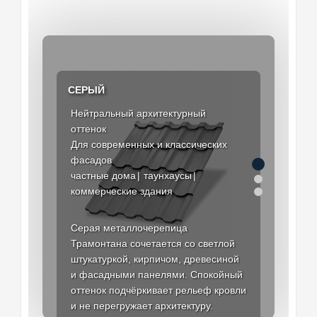
СЕРЫЙ
Нейтральный архитектурный
Тёплый традиционный оттенок
Выразительный природный
оттенок
Для кирпичных и деревянных
оттенок
Для современных и классических
фасадов
Для загородной и ландшафтной
фасадов
коттеджи
архитектуры
дачные дома
частные дома
гостиничные комплексы
загородные дома
таунхаусы
базы отдыха
коммерческие здания
общественные объекты
Коричневый цвет подходит для
Серая металлочерепица
кровель в классическом стиле и
Зелёная металлочерепица
Трамонтана сочетается со светлой
хорошо сочетается с бежевыми,
гармонирует с природным
штукатуркой, кирпичом, древесиной
песочными и древесными
окружением, камнем, древесиной и
и фасадными панелями. Спокойный
фасадами. Насыщенность оттенка
фасадами спокойных тонов. Цвет
оттенок подчёркивает рельеф кровли
зависит от выбранного полимерного
часто выбирают для коттеджей,
и не перегружает архитектуру.
покрытия.
домов в лесной зоне и туристических