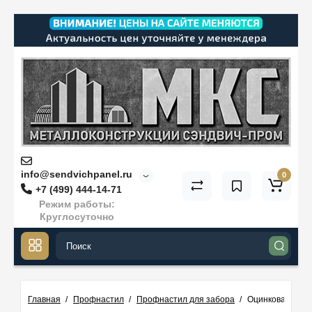
info@sendvichpanel.ru
0
+7 (499) 444-14-71
Режим работы:
Круглосуточно
Главная
Профнастил
Профнастил для забора
Оцинкованный