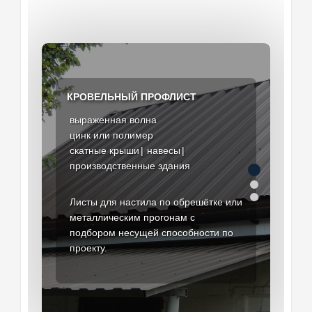
КРОВЕЛЬНЫЙ ПРОФЛИСТ
ЛИСТ ДЛЯ ОГРАЖДЕНИЙ
НЕСТАНДАРТНАЯ ШИРИНА
выраженная волна
стеновые марки
выпуск под проект
цинк или полимер
оцинкованная поверхность
индивидуальный раскрой
скатные крыши
частные участки
ремонтные вставки
навесы
узкие секции
производственные здания
складские территории
нетиповые каркасы
технические зоны
Листы для настила по обрешётке или
Решение для участков, где
металлическим прогонам с
Практичная обшивка для сплошных
стандартный полезный размер
подбором несущей способности по
секций, ворот и калиток с
создаёт большой отход или не
проекту.
изготовлением по требуемой длине.
совпадает с шагом стоек.