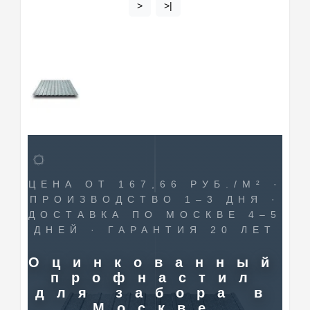
>
>|
ЦЕНА ОТ 167,66 РУБ./М² ·
ПРОИЗВОДСТВО 1–3 ДНЯ ·
ДОСТАВКА ПО МОСКВЕ 4–5
ДНЕЙ · ГАРАНТИЯ 20 ЛЕТ
Оцинкованный
профнастил
для забора в
Москве