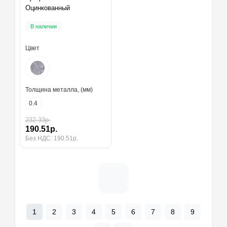
Оцинкованный
В наличии
Цвет
Толщина металла, (мм)
0.4
232.33р.
190.51р.
Без НДС: 190.51р.
1
2
3
4
5
6
7
8
9