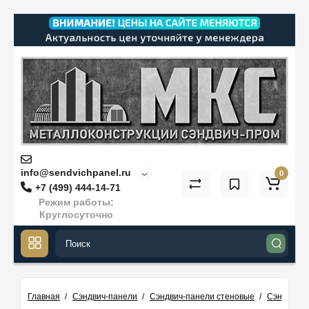
info@sendvichpanel.ru
0
+7 (499) 444-14-71
Режим работы:
Круглосуточно
Главная
Сэндвич-панели
Сэндвич-панели стеновые
Сэндвич-п