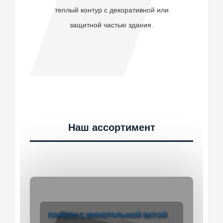
теплый контур с декоративной или
защитной частью здания.
Наш ассортимент
ПАНЕЛИ С МИНЕРАЛЬНОЙ ВАТОЙ
ПАНЕЛИ ИЗ ПЕНОПОЛИУРЕТАНА
ПАНЕЛИ ИЗ ПЕНОПОЛИСТИРОЛА
ПАНЕЛИ С КОМБИНИРОВАННЫМ
PUR
ППС
НАПОЛНЕНИЕМ