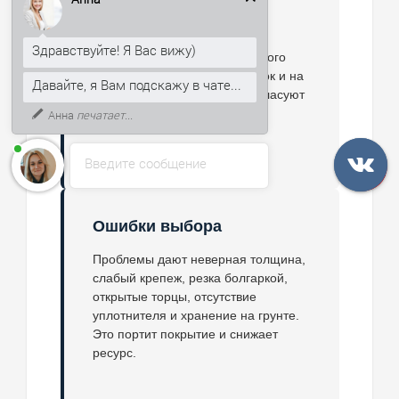
Здравствуйте! Я Вас вижу)
Не применяйте панели без
Давайте, я Вам подскажу в чате...
проектной проверки в зонах
открытого пламени, химического
К тому же, могу рассказать, как
воздействия, ударных нагрузок и на
получить скидку 5% на первый
кривом каркасе. Сначала согласуют
заказ.
защиту и узлы.
Введите сообщение
Ошибки выбора
Проблемы дают неверная толщина,
слабый крепеж, резка болгаркой,
открытые торцы, отсутствие
уплотнителя и хранение на грунте.
Это портит покрытие и снижает
ресурс.