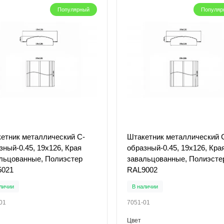
Популярный
Популяр
етник металлический С-
Штакетник металлический 
зный-0.45, 19х126, Края
образный-0.45, 19х126, Кра
льцованные, Полиэстер
завальцованные, Полиэсте
5021
RAL9002
личии
В наличии
01
7051-01
Цвет