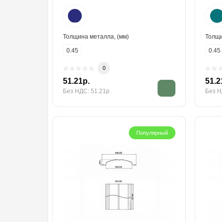
Толщина металла, (мм)
Толщи
0.45
0.45
0
51.21р.
51.2
Без НДС: 51.21р.
Без Н
Популярный