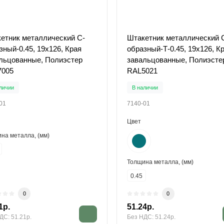
етник металлический С-
Штакетник металлический 
зный-0.45, 19х126, Края
образный-Т-0.45, 19х126, К
льцованные, Полиэстер
завальцованные, Полиэсте
7005
RAL5021
личии
В наличии
01
7140-01
Цвет
на металла, (мм)
Толщина металла, (мм)
0.45
0
0
1р.
51.24р.
ДС: 51.21р.
Без НДС: 51.24р.