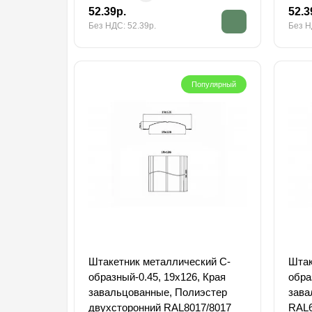
52.39р.
52.3
Без НДС: 52.39р.
Без Н
Популярный
Штакетник металлический С-
Штак
образный-0.45, 19х126, Края
обра
завальцованные, Полиэстер
зава
двухсторонний RAL8017/8017
RAL