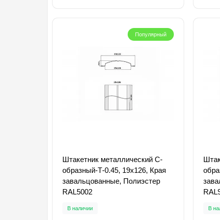
Популярный
Штакетник металлический С-
Штак
образный-Т-0.45, 19х126, Края
обра
завальцованные, Полиэстер
зава
RAL5002
RAL
В наличии
В на