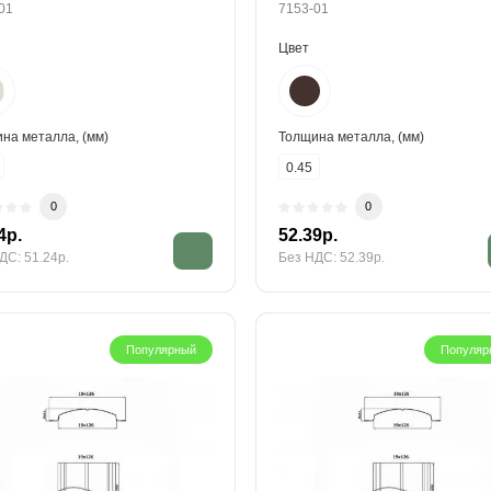
01
7153-01
Цвет
на металла, (мм)
Толщина металла, (мм)
0.45
0
0
4р.
52.39р.
ДС: 51.24р.
Без НДС: 52.39р.
Популярный
Популяр