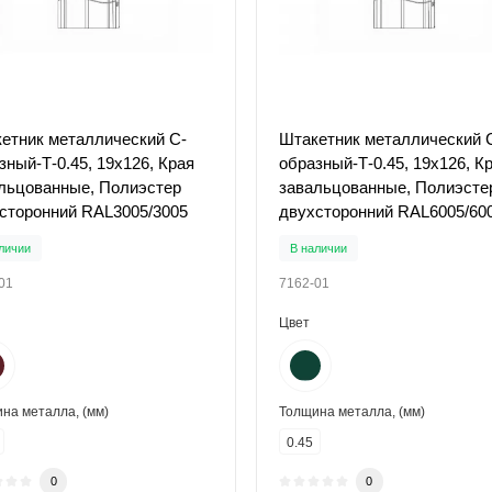
етник металлический С-
Штакетник металлический 
зный-Т-0.45, 19х126, Края
образный-Т-0.45, 19х126, К
льцованные, Полиэстер
завальцованные, Полиэсте
сторонний RAL3005/3005
двухсторонний RAL6005/60
личии
В наличии
01
7162-01
Цвет
на металла, (мм)
Толщина металла, (мм)
0.45
0
0