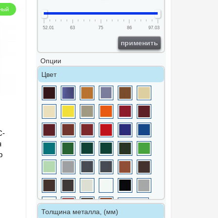
ный
52.01
63
75
86
97.03
применить
Опции
Цвет
С-
я
р
Толщина металла, (мм)