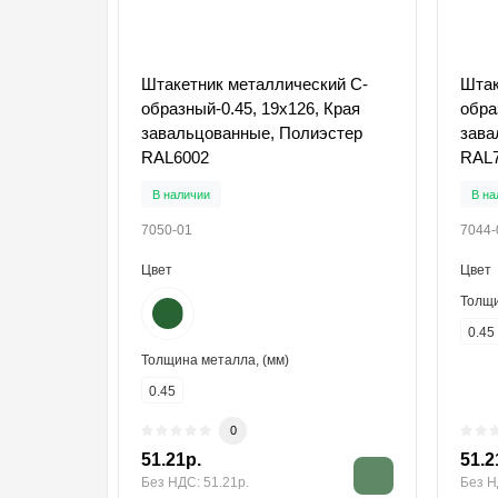
Штакетник металлический С-
Штак
образный-0.45, 19х126, Края
обра
завальцованные, Полиэстер
зава
RAL6002
RAL
В наличии
В на
7050-01
7044-
Цвет
Цвет
Толщи
0.45
Толщина металла, (мм)
0.45
0
51.21р.
51.2
Без НДС: 51.21р.
Без Н