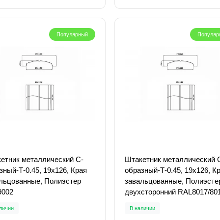
Популярный
Популяр
етник металлический С-
Штакетник металлический 
зный-Т-0.45, 19х126, Края
образный-Т-0.45, 19х126, К
льцованные, Полиэстер
завальцованные, Полиэсте
9002
двухсторонний RAL8017/80
личии
В наличии