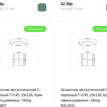
9р.
52.39р.
ДС: 52.39р.
Без НДС: 52.39р.
Популярный
Популяр
етник металлический С-
Штакетник металлический 
зный-Т-0.45, 19х126, Края
образный-Т-0.45, 19х126, К
льцованные, Viking
завальцованные, Viking
6007
RAL3011