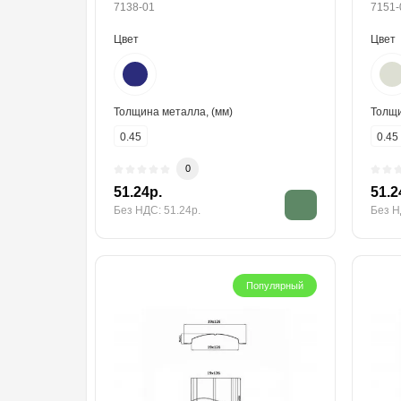
7138-01
7151-
Цвет
Цвет
Толщина металла, (мм)
Толщи
0.45
0.45
0
51.24р.
51.2
Без НДС: 51.24р.
Без Н
Популярный