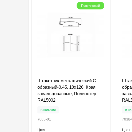
Популярный
Штакетник металлический С-
Штак
образный-0.45, 19х126, Края
обра
завальцованные, Полиэстер
зава
RAL5002
RAL
В наличии
В на
7035-01
7038-
Цвет
Цвет