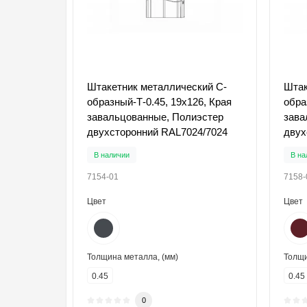
Штакетник металлический С-
Штак
образный-Т-0.45, 19х126, Края
обра
завальцованные, Полиэстер
зава
двухсторонний RAL7024/7024
двух
В наличии
В на
7154-01
7158-
Цвет
Цвет
Толщина металла, (мм)
Толщи
0.45
0.45
0