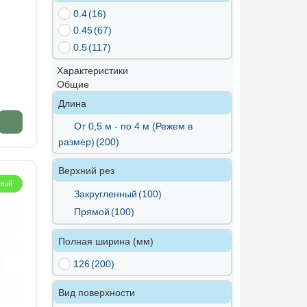
0.4
(16)
0.45
(67)
0.5
(117)
Характеристики
Общие
Длина
От 0,5 м - по 4 м (Режем в
размер)
(200)
Верхний рез
ный
Закругленный
(100)
Прямой
(100)
Полная ширина (мм)
126
(200)
Вид поверхности