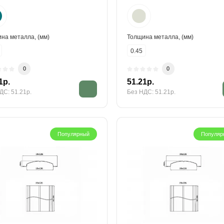
на металла, (мм)
Толщина металла, (мм)
0.45
0
0
1р.
51.21р.
ДС: 51.21р.
Без НДС: 51.21р.
Популярный
Популяр