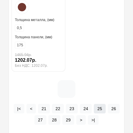
Толщина металла, (мм)
0,5
Толщина панели, (мм)
175
1465.94р.
1202.07р.
Без НДС: 1202.07р.
|<
<
21
22
23
24
25
26
27
28
29
>
>|