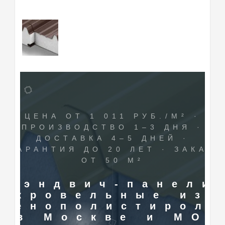
ЦЕНА ОТ 1 011 РУБ./М² ·
ПРОИЗВОДСТВО 1–3 ДНЯ ·
ДОСТАВКА 4–5 ДНЕЙ ·
ГАРАНТИЯ ДО 20 ЛЕТ · ЗАКАЗ
ОТ 50 М²
Сэндвич-панели
кровельные из
пенополистирола
в Москве и МО