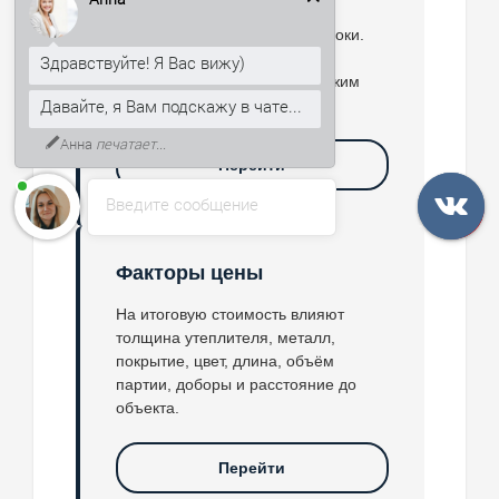
Здравствуйте! Я Вас вижу)
Отправьте площадь, адрес,
толщину, желаемый цвет и сроки.
Давайте, я Вам подскажу в чате...
Подготовим расчёт, сверим
доступные позиции и предложим
К тому же, могу рассказать, как
комплект под монтаж.
получить скидку 5% на первый
заказ.
Перейти
Введите сообщение
Факторы цены
На итоговую стоимость влияют
толщина утеплителя, металл,
покрытие, цвет, длина, объём
партии, доборы и расстояние до
объекта.
Перейти