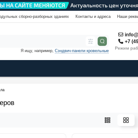
одульных сборно-разборных зданиях
Контакты и адреса
Наши рекв
info@
+7 (49
Режим раб
Я ищу, например,
Сэндвич-панели кровельные
ила
еров