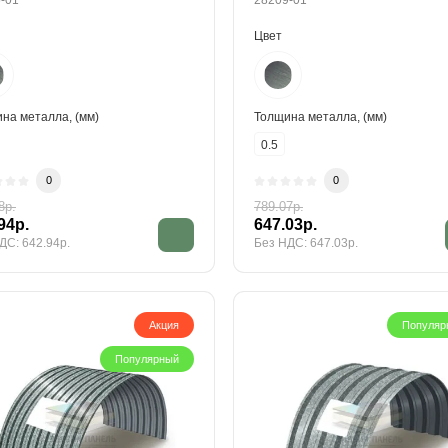
-01
28209-01
Цвет
на металла, (мм)
Толщина металла, (мм)
0.5
0
0
8р.
789.07р.
94р.
647.03р.
ДС: 642.94р.
Без НДС: 647.03р.
Акция
Популяр
Популярный