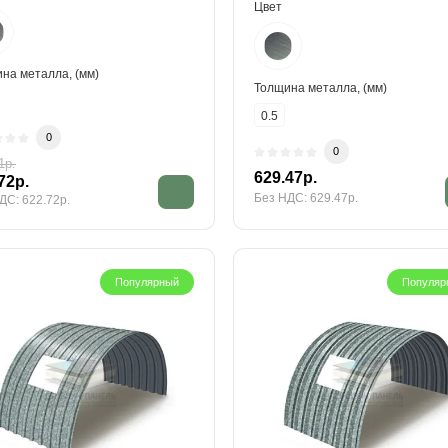
Цвет
на металла, (мм)
Толщина металла, (мм)
0.5
0
0
1р.
629.47р.
72р.
Без НДС: 629.47р.
ДС: 622.72р.
Популярный
Популяр