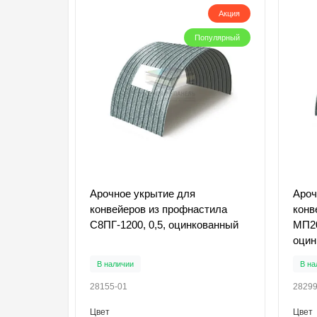
Акция
Популярный
Арочное укрытие для
Ароч
конвейеров из профнастила
конв
С8ПГ-1200, 0,5, оцинкованный
МП20
оцин
В наличии
В на
28155-01
28299
Цвет
Цвет