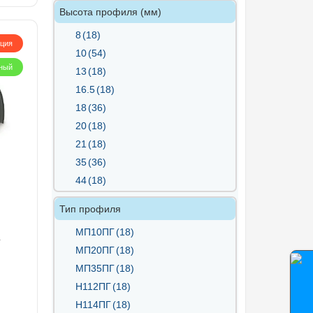
Высота профиля (мм)
8
(18)
кция
10
(54)
ный
13
(18)
16.5
(18)
18
(36)
20
(18)
21
(18)
35
(36)
44
(18)
57
(18)
Тип профиля
60
(18)
МП10ПГ
(18)
75
(18)
МП20ПГ
(18)
112
(18)
МП35ПГ
(18)
114
(18)
Н112ПГ
(18)
Н114ПГ
(18)