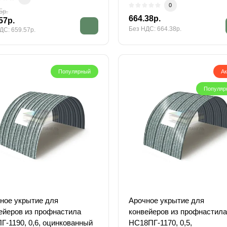
0
5р.
664.38р.
57р.
Без НДС: 664.38р.
ДС: 659.57р.
Популярный
А
Популяр
ное укрытие для
Арочное укрытие для
ейеров из профнастила
конвейеров из профнастила
Г-1190, 0,6, оцинкованный
НС18ПГ-1170, 0,5,