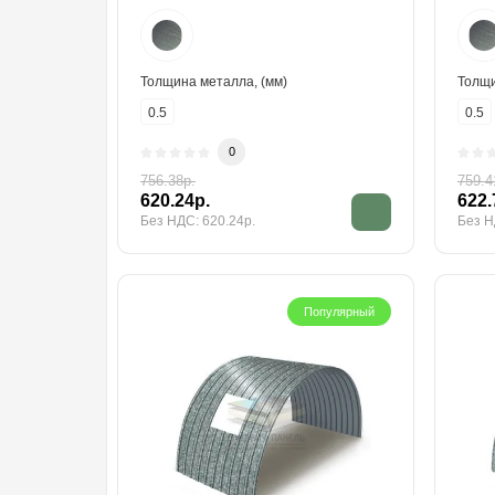
Толщина металла, (мм)
Толщи
0.5
0.5
0
756.38р.
759.4
620.24р.
622.
Без НДС: 620.24р.
Без Н
Популярный