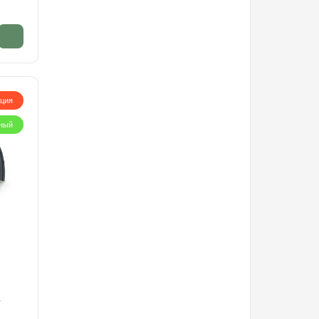
кция
ный