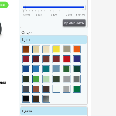
ный
475.98
1 303
2 130
2 958
3 784.99
применить
Опции
Цвет
нный
Цвета