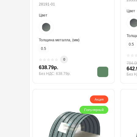
28335
28191-01
Цвет
Цвет
Толщи
Толщина металла, (мм)
0.5
0.5
0
784.0
638.79р.
642.
Без НДС: 638.79р.
Без Н
Акция
Популярный