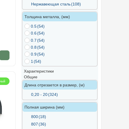
Нержавеющая сталь
(108)
Толщина металла, (мм)
0.5
(54)
0.6
(54)
0.7
(54)
0.8
(54)
0.9
(54)
1
(54)
Характеристики
Общие
ный
Длина отрезается в размер, (м)
0,20 - 20
(324)
Полная ширина (мм)
800
(18)
807
(36)