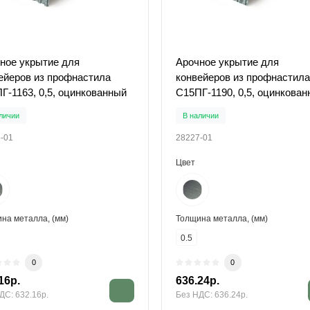
ное укрытие для
Арочное укрытие для
ейеров из профнастила
конвейеров из профнастила
Г-1163, 0,5, оцинкованный
С15ПГ-1190, 0,5, оцинкова
личии
В наличии
-01
28227-01
Цвет
на металла, (мм)
Толщина металла, (мм)
0.5
0
0
16р.
636.24р.
ДС: 632.16р.
Без НДС: 636.24р.