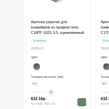
Арочное укрытие для
Ароч
конвейеров из профнастила
конв
С18ПГ-1023, 0,5, оцинкованный
С17П
В наличии
В на
28263-01
28245
Цвет
Цвет
Толщина металла, (мм)
Толщи
0.5
0.5
0
632.16р.
632.
Без НДС: 632.16р.
Без Н