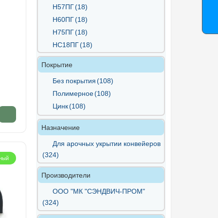
Н57ПГ
(18)
Н60ПГ
(18)
Н75ПГ
(18)
НС18ПГ
(18)
НС35ПГ
(18)
Покрытие
С10ПГ
(18)
Без покрытия
(108)
С15ПГ
(18)
Полимерное
(108)
С17ПГ
(18)
Цинк
(108)
С18ПГ
(18)
С21ПГ
(18)
Назначение
С44ПГ
(18)
Для арочных укрытии конвейеров
С8ПГ
(18)
(324)
СС10ПГ
(18)
ный
Производители
ООО "МК "СЭНДВИЧ-ПРОМ"
(324)