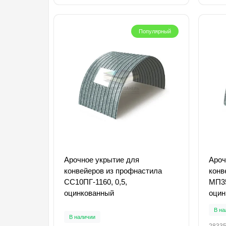
Популярный
Арочное укрытие для
Ароч
конвейеров из профнастила
конв
СС10ПГ-1160, 0,5,
МП35
оцинкованный
оцин
В на
В наличии