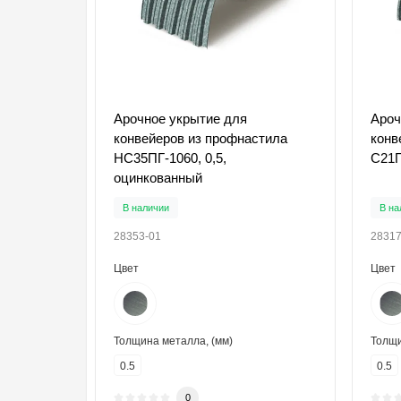
Арочное укрытие для
Ароч
конвейеров из профнастила
конв
НС35ПГ-1060, 0,5,
С21П
оцинкованный
В наличии
В на
28353-01
28317
Цвет
Цвет
Толщина металла, (мм)
Толщи
0.5
0.5
0