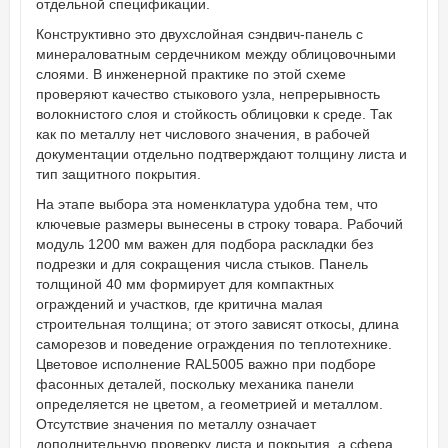
отдельной спецификации.
Конструктивно это двухслойная сэндвич-панель с
минераловатным сердечником между облицовочными
слоями. В инженерной практике по этой схеме
проверяют качество стыкового узла, непрерывность
волокнистого слоя и стойкость облицовки к среде. Так
как по металлу нет числового значения, в рабочей
документации отдельно подтверждают толщину листа и
тип защитного покрытия.
На этапе выбора эта номенклатура удобна тем, что
ключевые размеры вынесены в строку товара. Рабочий
модуль 1200 мм важен для подбора раскладки без
подрезки и для сокращения числа стыков. Панель
толщиной 40 мм формирует для компактных
ограждений и участков, где критична малая
строительная толщина; от этого зависят откосы, длина
саморезов и поведение ограждения по теплотехнике.
Цветовое исполнение RAL5005 важно при подборе
фасонных деталей, поскольку механика панели
определяется не цветом, а геометрией и металлом.
Отсутствие значения по металлу означает
дополнительную проверку листа и покрытия, а сфера