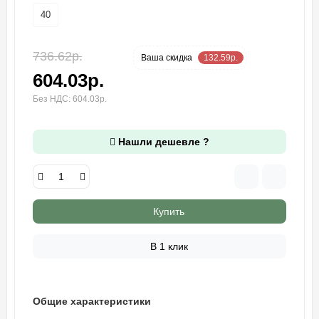
40
736.62р.
-18 %
Ваша cкидка
132.59р.
604.03р.
Без НДС: 604.03р.
Нашли дешевле ?
Купить
В 1 клик
Общие характеристики