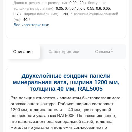
Длина отрезается в размер, (м)
0,20 - 20
Доступные
толщины металла, (мм)
0.35, 0.4, 0.45, 0.5, 0.55, 0.6, 0.65,
0.7
Ширина панели, (мм)
1200
Толщина сэндвич-панелей
(мм)
40
Все характеристики
1
Описание
Характеристики
Отзывы
В
Двухслойные сэндвич панели
минеральная вата, ширина 1200 мм,
толщина 40 мм, RAL5005
Эта позиция относится к элементам быстровозводимого
ограждающего контура. Рабочая ширина составляет
1200 мм, толщина панели — 40 мм, цвет наружной
поверхности указан как RAL5005. По названию видно,
что панель заполнена минеральной ватой; толщина
металла не указана и подлежит согласованию по