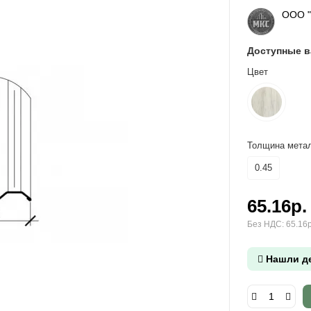
ООО 
Доступные 
Цвет
Толщина метал
0.45
65.16р.
Без НДС: 65.16р
Нашли д