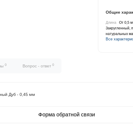
Общие харак
Длина
От 0,5 м
Закругленный, 
натуральных м
Все характери
0
0
вы
Вопрос - ответ
ный Дуб - 0,45 мм
Форма обратной связи