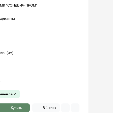
"МК "СЭНДВИЧ-ПРОМ"
варианты
ла, (мм)
.
ешевле ?
Купить
В 1 клик