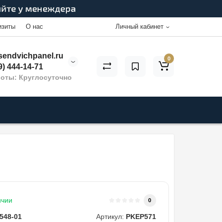
изиты
О нас
Личный кабинет
endvichpanel.ru
0
9) 444-14-71
оты: Круглосуточно
ичии
0
548-01
Артикул:
PKEP571