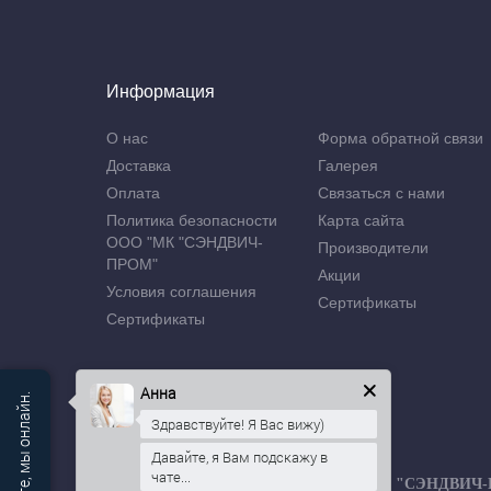
Информация
О нас
Форма обратной связи
Доставка
Галерея
Оплата
Связаться с нами
Политика безопасности
Карта сайта
ООО "МК "СЭНДВИЧ-
Производители
ПРОМ"
Акции
Условия соглашения
Сертификаты
Сертификаты
Анна
Здравствуйте! Я Вас вижу)
Давайте, я Вам подскажу в
чате...
Производственная компания ООО "МК "СЭНДВИЧ