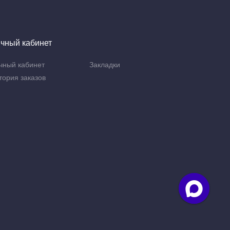
чный кабинет
чный кабинет
Закладки
тория заказов