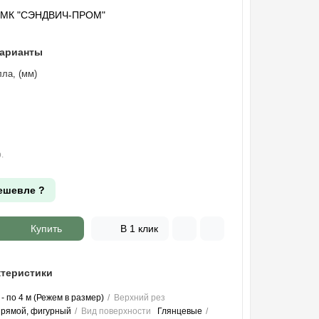
"МК "СЭНДВИЧ-ПРОМ"
варианты
ла, (мм)
.
ешевле ?
Купить
В 1 клик
теристики
 - по 4 м (Режем в размер)
Верхний рез
прямой, фигурный
Вид поверхности
Глянцевые