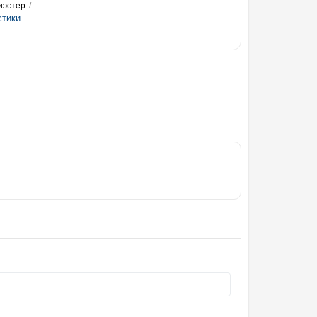
иэстер
стики