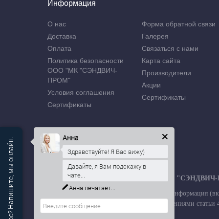
Информация
О нас
Форма обратной связи
Доставка
Галерея
Оплата
Связаться с нами
Политика безопасности
Карта сайта
ООО "МК "СЭНДВИЧ-
Производители
ПРОМ"
Акции
Условия соглашения
Сертификаты
Сертификаты
Анна
Есть вопрос? Напишите, мы онлайн.
Здравствуйте! Я Вас вижу)
Давайте, я Вам подскажу в
чате...
Производственная компания ООО "МК "СЭНДВИЧ
Анна
печатает...
Обращаем Ваше внимание на то, что вся информация (вк
публичной офертой, определяемой положениями статьи 43