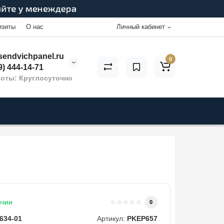
изиты
О нас
Личный кабинет
endvichpanel.ru
0
9) 444-14-71
оты: Круглосуточно
ичии
0
634-01
Артикул:
PKEP657