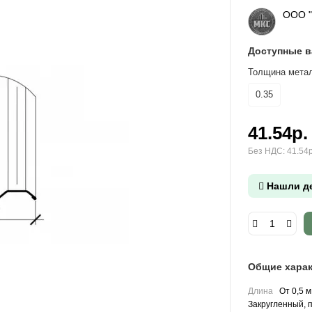
ООО 
Доступные 
Толщина метал
0.35
41.54р.
Без НДС: 41.54р
Нашли д
Общие харак
Длина
От 0,5 м
Закругленный, 