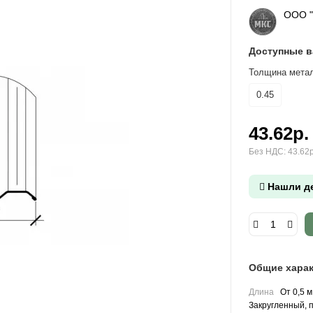
ООО 
Доступные 
Толщина метал
0.45
43.62р.
Без НДС: 43.62р
Нашли д
Общие харак
Длина
От 0,5 м
Закругленный, 