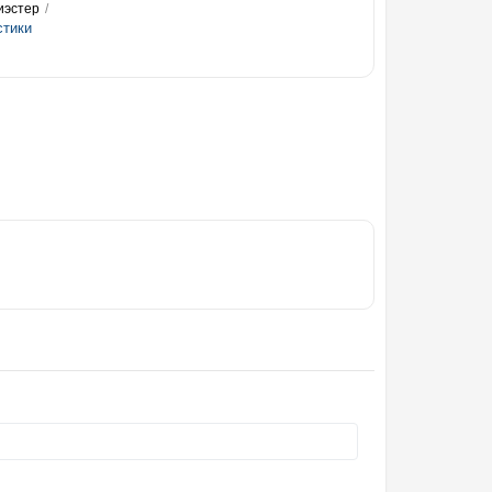
иэстер
стики