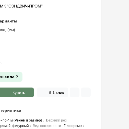
"МК "СЭНДВИЧ-ПРОМ"
варианты
ла, (мм)
.
ешевле ?
Купить
В 1 клик
теристики
 - по 4 м (Режем в размер)
Верхний рез
прямой, фигурный
Вид поверхности
Глянцевые