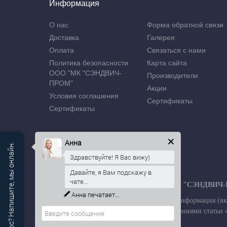
Информация
О нас
Форма обратной связи
Доставка
Галерея
Оплата
Связаться с нами
Политика безопасности
Карта сайта
ООО "МК "СЭНДВИЧ-
Производители
ПРОМ"
Акции
Условия соглашения
Сертификаты
Сертификаты
Анна
Есть вопрос? Напишите, мы онлайн.
Здравствуйте! Я Вас вижу)
Давайте, я Вам подскажу в
чате...
Производственная компания ООО "МК "СЭНДВИЧ
Анна
печатает...
Обращаем Ваше внимание на то, что вся информация (вк
публичной офертой, определяемой положениями статьи 43