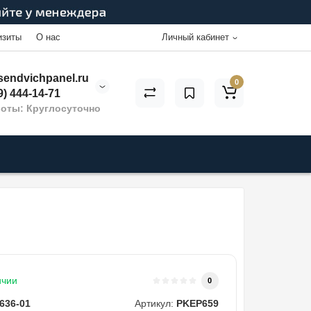
изиты
О нас
Личный кабинет
endvichpanel.ru
0
9) 444-14-71
оты: Круглосуточно
ичии
0
636-01
Артикул:
PKEP659