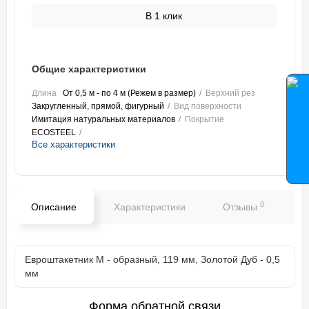
В 1 клик
Общие характеристики
Длина
От 0,5 м - по 4 м (Режем в размер)
Верхний рез
Закругленный, прямой, фигурный
Вид поверхности
Имитация натуральных материалов
Покрытие
ECOSTEEL
Все характеристики
0
Описание
Характеристики
Отзывы
В
Евроштакетник М - образный, 119 мм, Золотой Дуб - 0,5
мм
Форма обратной связи