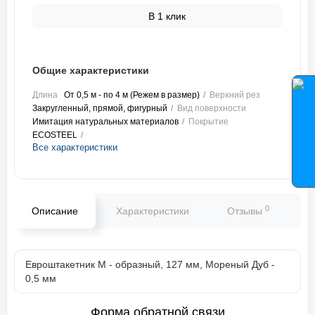
В 1 клик
Общие характеристики
Длина
От 0,5 м - по 4 м (Режем в размер)
Верхний рез
Закругленный, прямой, фигурный
Вид поверхности
Имитация натуральных материалов
Покрытие
ECOSTEEL
Все характеристики
0
Описание
Характеристики
Отзывы
В
Евроштакетник М - образный, 127 мм, Мореный Дуб -
0,5 мм
Форма обратной связи