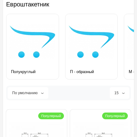
Евроштакетник
Полукруглый
П - образный
М - 
По умолчанию
15
Популярный
Популярный