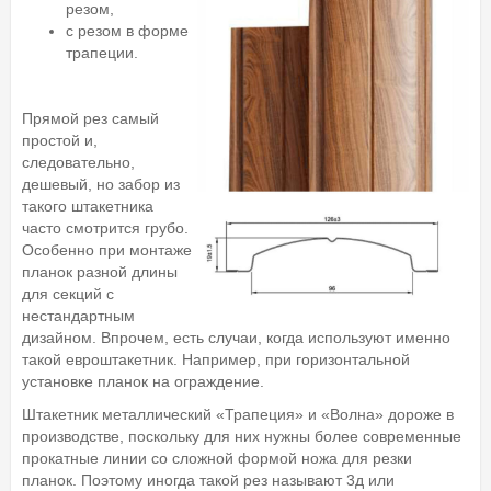
резом,
с резом в форме
трапеции.
Прямой рез самый
простой и,
следовательно,
дешевый, но забор из
такого штакетника
часто смотрится грубо.
Особенно при монтаже
планок разной длины
для секций с
нестандартным
дизайном. Впрочем, есть случаи, когда используют именно
такой евроштакетник. Например, при горизонтальной
установке планок на ограждение.
Штакетник металлический «Трапеция» и «Волна» дороже в
производстве, поскольку для них нужны более современные
прокатные линии со сложной формой ножа для резки
планок. Поэтому иногда такой рез называют 3д или