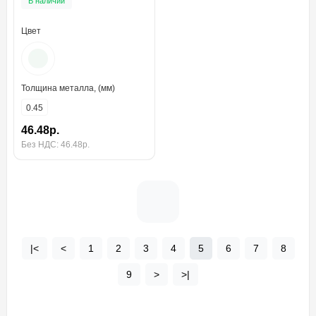
В наличии
Цвет
Толщина металла, (мм)
0.45
46.48р.
Без НДС: 46.48р.
|<
<
1
2
3
4
5
6
7
8
9
>
>|