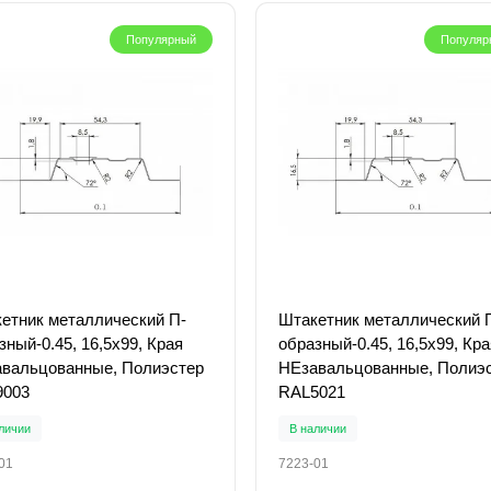
Популярный
Популяр
етник металлический П-
Штакетник металлический 
зный-0.45, 16,5х99, Края
образный-0.45, 16,5х99, Кра
вальцованные, Полиэстер
НЕзавальцованные, Полиэ
9003
RAL5021
личии
В наличии
01
7223-01