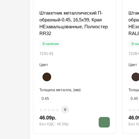
Штакетник металлический П-
Штак
образный-0.45, 16,5х99, Края
обра
НЕзавальцованные, Полиэстер
НЕза
RR32
RAL
В наличии
В на
7231-01
7228-
Цвет
Цвет
Толщина металла, (мм)
Толщи
0.45
0.45
0
46.09р.
46.0
Без НДС: 46.09р.
Без Н