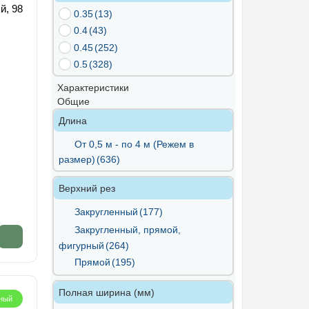
й, 98
0.35
(13)
0.4
(43)
0.45
(252)
0.5
(328)
Характеристики
Общие
Длина
От 0,5 м - по 4 м (Режем в
размер)
(636)
Верхний рез
Закругленный
(177)
Закругленный, прямой,
фигурный
(264)
Прямой
(195)
Полная ширина (мм)
ный