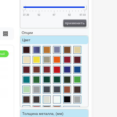
37.39
52
67
82
97.03
применить
Опции
Цвет
ный
Толщина металла, (мм)