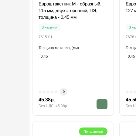
Евроштакетник М - образный,
Евро
115 мм, двухсторонний, ПЭ,
127 
толщина - 0,45 мм
В наличии
В на
7615-01
7678-
Толщина металла, (мм)
Толщи
0.45
0.45
0
45.38р.
45.5
Без НДС: 45.38р.
Без Н
Популярный