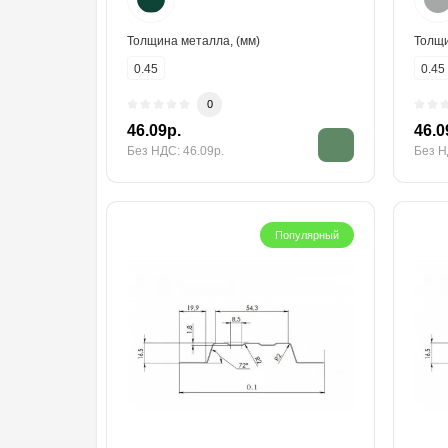
Толщина металла, (мм)
Толщи
0.45
0.45
0
46.09р.
46.0
Без НДС: 46.09р.
Без Н
Популярный