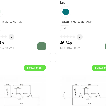
Цвет
на металла, (мм)
Толщина металла, (мм)
0.45
0
0
4р.
46.24р.
ДС: 46.24р.
Без НДС: 46.24р.
Популярный
Популяр