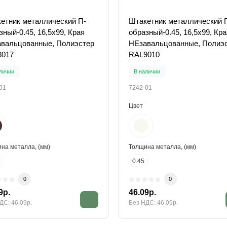
етник металлический П-
Штакетник металлический 
зный-0.45, 16,5х99, Края
образный-0.45, 16,5х99, Кра
вальцованные, Полиэстер
НЕзавальцованные, Полиэ
8017
RAL9010
личии
В наличии
01
7242-01
Цвет
на металла, (мм)
Толщина металла, (мм)
0.45
0
0
9р.
46.09р.
ДС: 46.09р.
Без НДС: 46.09р.