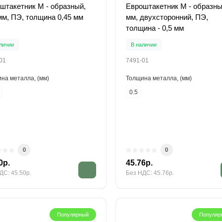
штакетник М - образный,
Евроштакетник М - образны
мм, ПЭ, толщина 0,45 мм
мм, двухсторонний, ПЭ,
толщина - 0,5 мм
личии
В наличии
01
7491-01
на металла, (мм)
Толщина металла, (мм)
0.5
0
0
0р.
45.76р.
ДС: 45.50р.
Без НДС: 45.76р.
Популярный
Популяр