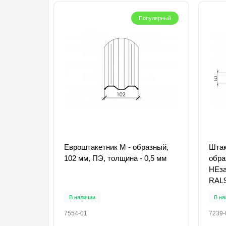
Популярный
Евроштакетник М - образный,
Штак
102 мм, ПЭ, толщина - 0,5 мм
обра
НЕза
RAL
В наличии
В на
7554-01
7239-