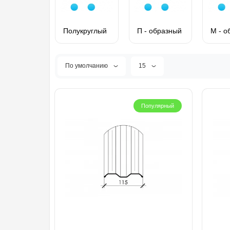
Полукруглый
П - образный
М - о
По умолчанию
15
Популярный