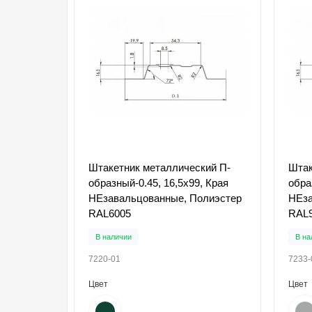
Штакетник металлический П-
Штак
образный-0.45, 16,5х99, Края
обра
НЕзавальцованные, Полиэстер
НЕза
RAL6005
RAL
В наличии
В на
7220-01
7233-
Цвет
Цвет