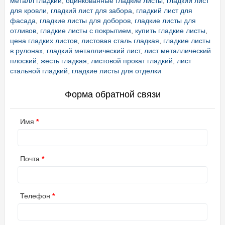
металл гладкий
,
оцинкованные гладкие листы
,
гладкий лист
для кровли
,
гладкий лист для забора
,
гладкий лист для
фасада
,
гладкие листы для доборов
,
гладкие листы для
отливов
,
гладкие листы с покрытием
,
купить гладкие листы
,
цена гладких листов
,
листовая сталь гладкая
,
гладкие листы
в рулонах
,
гладкий металлический лист
,
лист металлический
плоский
,
жесть гладкая
,
листовой прокат гладкий
,
лист
стальной гладкий
,
гладкие листы для отделки
Форма обратной связи
Имя
Почта
Телефон