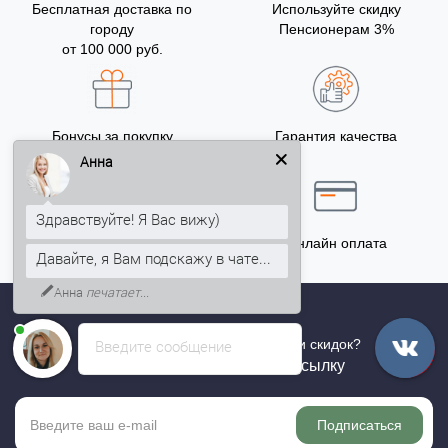
Бесплатная доставка по
Используйте скидку
городу
Пенсионерам 3%
от 100 000 руб.
Бонусы за покупку
Гарантия качества
5% на Ваш счет
Анна
Здравствуйте! Я Вас вижу)
Точный расчёт
Онлайн оплата
Давайте, я Вам подскажу в чате...
Анна
печатает...
Введите сообщение
Хотите быть в курсе всех акций и скидок?
Подпишитесь на нашу рассылку
Подписаться