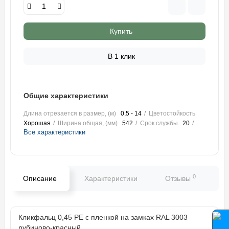
Купить
В 1 клик
Общие характеристики
Длина отрезается в размер, (м)
0,5 - 14
Цветостойкость
Хорошая
Ширина общая, (мм)
542
Срок службы
20
Все характеристики
0
Описание
Характеристики
Отзывы
В
Кликфальц 0,45 PE с пленкой на замках RAL 3003
рубиново-красный