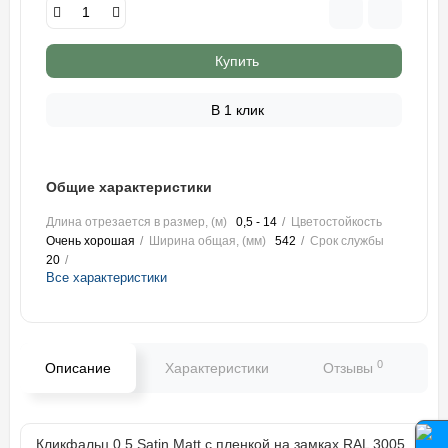
Купить
В 1 клик
Общие характеристики
Длина отрезается в размер, (м)
0,5 - 14
Цветостойкость
Очень хорошая
Ширина общая, (мм)
542
Срок службы
20
Все характеристики
0
Описание
Характеристики
Отзывы
В
Кликфальц 0,5 Satin Мatt с пленкой на замках RAL 3005