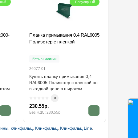
рный
Популярный
2000-
Планка примыкания 0,4 RAL6005
Планка к
Полиэстер с пленкой
RAL6005 
Есть в наличии
Есть в на
26077-01
26413-01
Купить планку примыкания 0,4
Купить п
RAL6005 Полиэстер с пленкой по
0,45 RAL
оптом
выгодной цене в широком
пленкой 
ассортименте от ..
посредник
0
230.55р.
500.06р.
Без НДС: 230.55р.
Без НДС: 5
тины
,
кликфальц
,
Кликфальц
,
Кликфальц Line
,