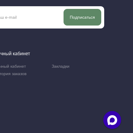
Подписаться
чный кабинет
чный кабинет
Закладки
тория заказов