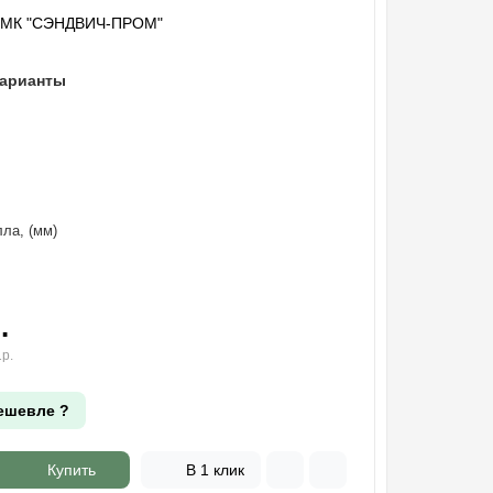
"МК "СЭНДВИЧ-ПРОМ"
варианты
ла, (мм)
.
р.
ешевле ?
Купить
В 1 клик