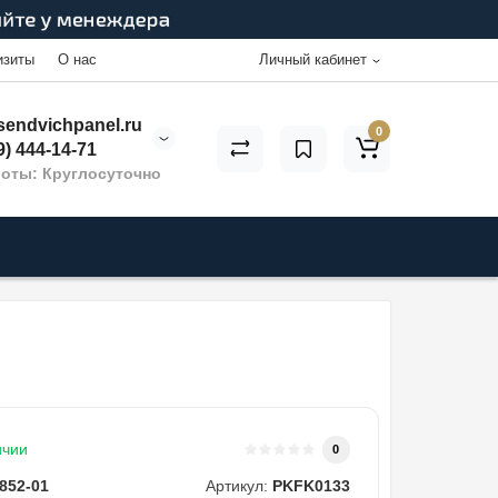
изиты
О нас
Личный кабинет
endvichpanel.ru
0
9) 444-14-71
оты: Круглосуточно
ичии
0
852-01
Артикул:
PKFK0133