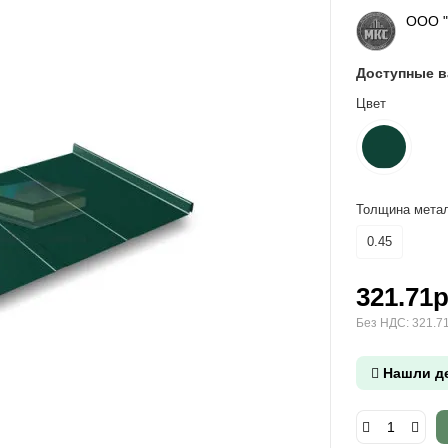
ООО 
Доступные 
Цвет
Толщина метал
0.45
321.71р
Без НДС: 321.71
Нашли д