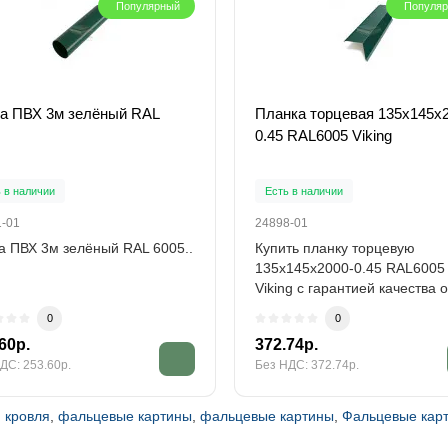
Популярный
Популя
а ПВХ 3м зелёный RAL
Планка торцевая 135х145х
0.45 RAL6005 Viking
 в наличии
Есть в наличии
1-01
24898-01
а ПВХ 3м зелёный RAL 6005..
Купить планку торцевую
135х145х2000-0.45 RAL6005
Viking с гарантией качества 
и в розницу...
0
0
60р.
372.74р.
ДС: 253.60р.
Без НДС: 372.74р.
 кровля
,
фальцевые картины
,
фальцевые картины
,
Фальцевые кар