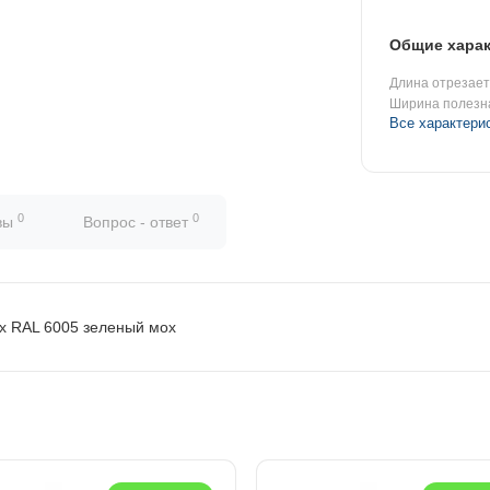
Общие харак
Длина отрезаетс
Ширина полезн
Все характери
0
0
вы
Вопрос - ответ
ах RAL 6005 зеленый мох