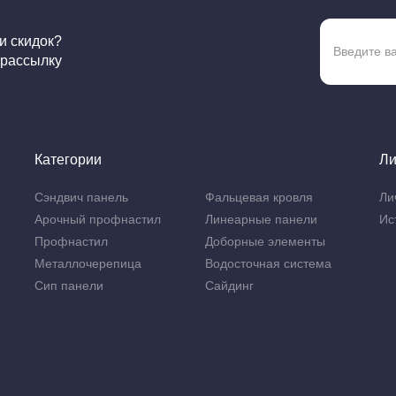
 и скидок?
 рассылку
Категории
Ли
Сэндвич панель
Фальцевая кровля
Ли
Арочный профнастил
Линеарные панели
Ис
Профнастил
Доборные элементы
Металлочерепица
Водосточная система
Сип панели
Сайдинг