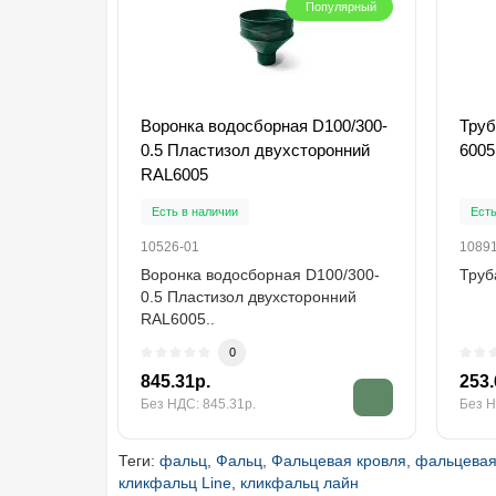
Популярный
Воронка водосборная D100/300-
Труб
0.5 Пластизол двухсторонний
6005
RAL6005
Есть в наличии
Есть
10526-01
1089
Воронка водосборная D100/300-
Труб
0.5 Пластизол двухсторонний
RAL6005..
0
845.31р.
253.
Без НДС: 845.31р.
Без Н
Теги:
фальц
,
Фальц
,
Фальцевая кровля
,
фальцевая
кликфальц Line
,
кликфальц лайн