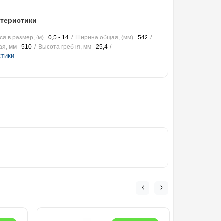
теристики
я в размер, (м)
0,5 - 14
Ширина общая, (мм)
542
ая, мм
510
Высота гребня, мм
25,4
стики