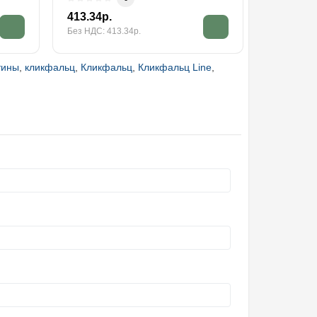
413.34р.
230.55р.
Без НДС: 413.34р.
Без НДС: 2
тины
,
кликфальц
,
Кликфальц
,
Кликфальц Line
,