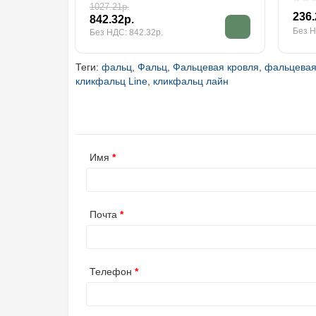
1027.21р.
236.
842.32р.
Без Н
Без НДС: 842.32р.
Теги:
фальц
,
Фальц
,
Фальцевая кровля
,
фальцевая
кликфальц Line
,
кликфальц лайн
Имя
Почта
Телефон