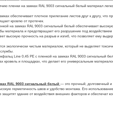
чию пленки на замках RAL 9003 сигнальный белый материал легко 
мках обеспечивает плотное прилегание листов друг к другу, что п
ищает кровлю от протечек.
нкой на замках RAL 9003 сигнальный белый обеспечивает высокую
жбы материала и предотвращает его разрушение под воздействием
т высокую прочность на разрыв и изгиб, что позволяет ему выдер
тся экологически чистым материалом, который не выделяет токсич
 службы.
фальц Line 0,45 PE с пленкой на замках RAL 9003 сигнальный бе
пах кровель и площадках, что делает его универсальным материало
амках RAL 9003 сигнальный белый
— это прочный, долговечный и
ысокую герметичность швов и удобство монтажа. Его использование
е защитят здание от воздействия внешних факторов и обеспечат к