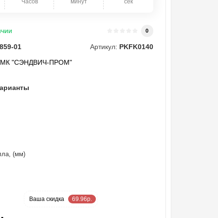
Часов
минут
сек
ичии
0
859-01
Артикул:
PKFK0140
"МК "СЭНДВИЧ-ПРОМ"
варианты
ла, (мм)
-18 %
Ваша cкидка
69.96р.
.