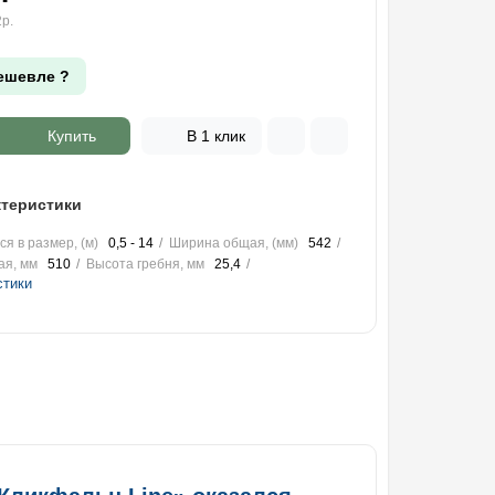
р.
ешевле ?
Купить
В 1 клик
теристики
я в размер, (м)
0,5 - 14
Ширина общая, (мм)
542
ая, мм
510
Высота гребня, мм
25,4
стики