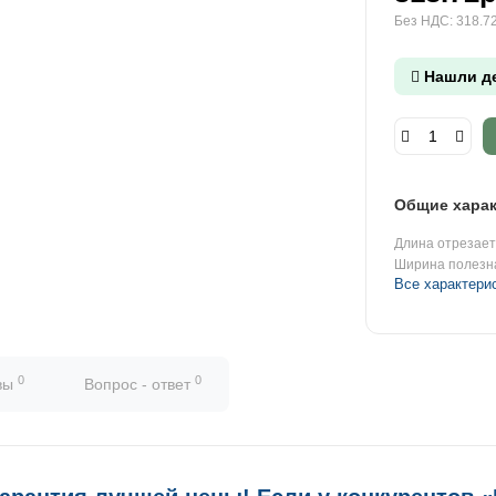
Без НДС: 318.72
Нашли д
Общие харак
Длина отрезаетс
Ширина полезн
Все характери
0
0
вы
Вопрос - ответ