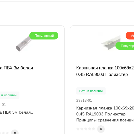
Популярный
А
Популя
а ПВХ 3м белая
Карнизная планка 100х69х2
0.45 RAL9003 Полиэстер
Есть в наличии
 в наличии
23813-01
7-01
Карнизная планка 100х69х20
а ПВХ 3м белая..
0.45 RAL9003 Полиэстер
Принципы сравнения позици
позицию сопос..
0
0