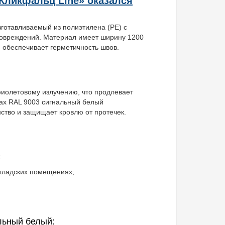
«Кликфальц Line» оказался
готавливаемый из полиэтилена (PE) с
повреждений. Материал имеет ширину 1200
и обеспечивает герметичность швов.
фиолетовому излучению, что продлевает
ках RAL 9003 сигнальный белый
нство и защищает кровлю от протечек.
:
складских помещениях;
льный белый: