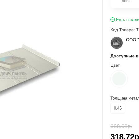
Дней
Есть в нал
Код Товара:
7
ООО 
Доступные 
Цвет
Толщина метал
0.45
388.68р.
318.72р