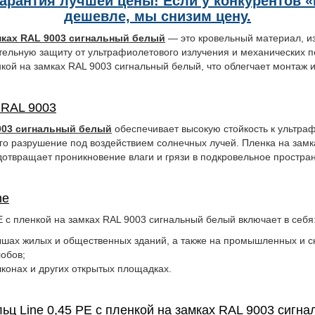
Гарантия лучшей цены! Если у конкурентов 
дешевле, мы снизим цену.
амках RAL 9003 сигнальный белый
— это кровельный материал, из
тельную защиту от ультрафиолетового излучения и механических 
нкой на замках RAL 9003 сигнальный белый, что облегчает монтаж 
 RAL 9003
9003 сигнальный белый
обеспечивает высокую стойкость к ультра
го разрушение под воздействием солнечных лучей. Пленка на зам
дотвращает проникновение влаги и грязи в подкровельное простра
ne
 с пленкой на замках RAL 9003 сигнальный белый включает в себя
рышах жилых и общественных зданий, а также на промышленных и 
лобов;
лконах и других открытых площадках.
 Line 0,45 PE с пленкой на замках RAL 9003 сигна