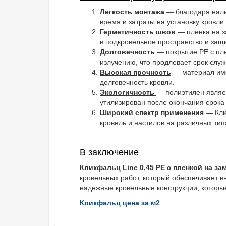
Легкость монтажа
— благодаря нали
время и затраты на установку кровли.
Герметичность швов
— пленка на за
в подкровельное пространство и защ
Долговечность
— покрытие PE с пле
излучению, что продлевает срок слу
Высокая прочность
— материал имее
долговечность кровли.
Экологичность
— полиэтилен являе
утилизирован после окончания срока
Широкий спектр применения
— Клик
кровель и настилов на различных ти
В заключение
Кликфальц Line 0,45 PE с пленкой на з
кровельных работ, который обеспечивает в
надежные кровельные конструкции, которы
Кликфальц цена за м2