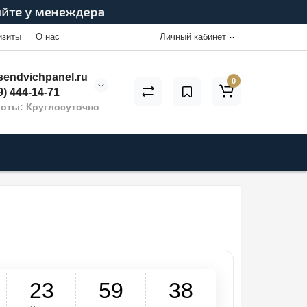
изиты
О нас
Личный кабинет
endvichpanel.ru
0
9) 444-14-71
оты: Круглосуточно
2
3
5
9
3
7