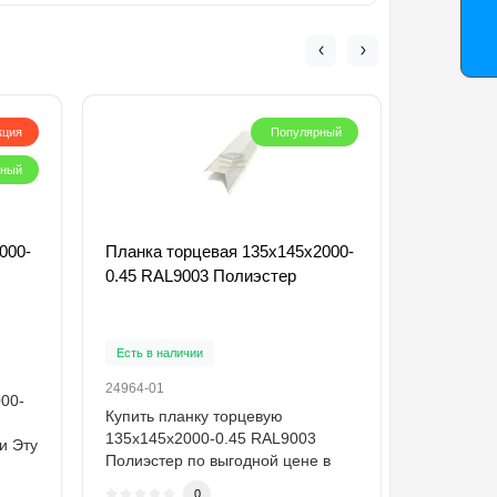
кция
Популярный
рный
000-
Планка торцевая 135х145х2000-
Планка п
0.45 RAL9003 Полиэстер
Полиэсте
Есть в наличии
Есть в на
24964-01
26079-01
00-
Купить планку торцевую
Купить п
135х145х2000-0.45 RAL9003
RAL9003 
и Эту
Полиэстер по выгодной цене в
одним кл
широком ассортименте о..
переплат.
0