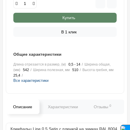
Купить
В 1 клик
Общие характеристики
Длина отрезается в размер, (м)
0,5 - 14
Ширина общая,
(мм)
542
Ширина полезная, мм
510
Высота гребня, мм
25,4
Все характеристики
0
Описание
Характеристики
Отзывы
В
Кликфальц Line 0,5 Satin с пленкой на замках RAL 8004