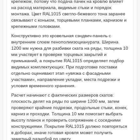
крепежом, потому что подача пачек на кровлю влияет
на расход материала, видимые стыки и порядок
монтажа. Цвет RAL1015 светло-бежевого тона заранее
связывают с коньком, торцевыми планками, карнизом и
крепежными головками.
Конструктивно это кровельная сэндвич-панель с
внутренним слоем пенополиизоцианурата. Ширина
1200 мм нужна для разбивки ската на ряды, толщина 10
мм участвует в проверке торцевых закрытий и
примыканий, а покрытие RAL1015 определяет подбор
видимых комплектующих. При подготовке поставки
отдельно оценивают этап «увязка с фасадными
участками», направление укладки, места подрезки и
условия временного хранения.
Расчет начинают с фактических размеров скатов:
плоскость делят на ряды по ширине 1200 мм, затем
проверяют крайние подрезки, продольные стыки, конек,
карниз и проходки. Толщина 10 мм помогает выбрать
высоту планок и проверить сопряжение с соседними
конструкциями. Покрытие RAL1015 должно повторяться
в доборах, иначе готовая кровля может получить
заметный разнобой по цвету.