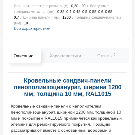
Длина отрезается в размер, (м)
0,20 - 20
Доступные
толщины металла, (мм)
0.35, 0.4, 0.45, 0.5, 0.55, 0.6, 0.65,
0.7
Ширина панели, (мм)
1200
Толщина сэндвич-панелей
(мм)
10
Все характеристики
0
Описание
Характеристики
Отзывы
В
Кровельные сэндвич-панели
пенополиизоцианурат, ширина 1200
мм, толщина 10 мм, RAL1015
Кровельные сэндвич-панели с наполнителем
пенополиизоцианурат, шириной 1200 мм, толщиной 10
мм и покрытием RAL1015 применяется как кровельный
элемент для ремонтируемого покрытия. Позицию
рассматривают вместе с основанием, доборами и