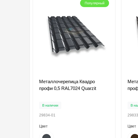
Популярный
Металлочерепица Квадро
Мета
профи 0,5 RAL7024 Quarzit
проф
В наличии
В на
29834-01
29833
Цвет
Цвет