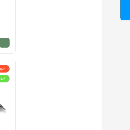
кция
ный