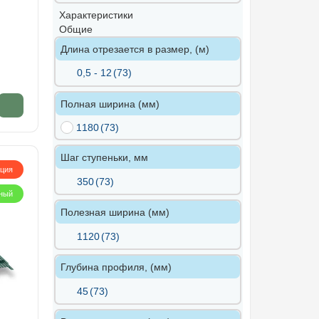
Характеристики
Общие
Длина отрезается в размер, (м)
0,5 - 12
(73)
Полная ширина (мм)
1180
(73)
Шаг ступеньки, мм
кция
350
(73)
ный
Полезная ширина (мм)
1120
(73)
Глубина профиля, (мм)
45
(73)