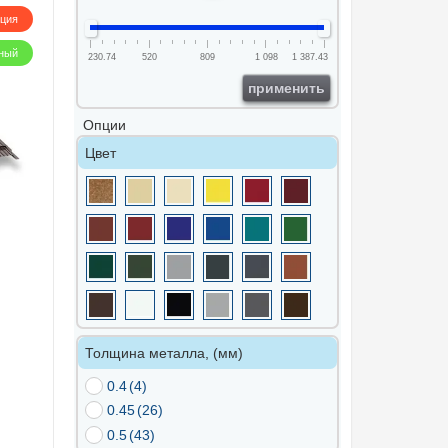
кция
ный
230.74
520
809
1 098
1 387.43
применить
Опции
Цвет
Толщина металла, (мм)
0.4
(4)
0.45
(26)
0.5
(43)