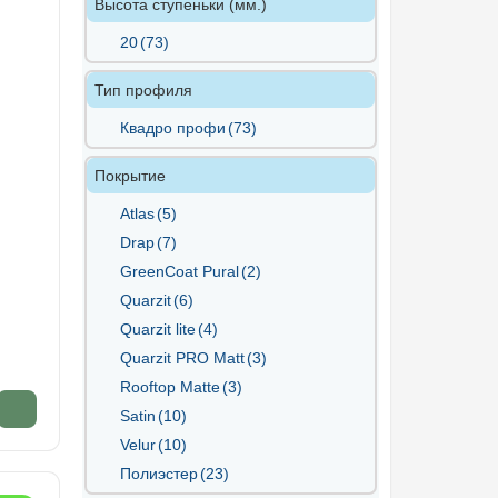
Высота ступеньки (мм.)
20
(73)
Тип профиля
Квадро профи
(73)
Покрытие
Atlas
(5)
Drap
(7)
GreenСoat Pural
(2)
Quarzit
(6)
Quarzit lite
(4)
Quarzit PRO Matt
(3)
Rooftop Matte
(3)
Satin
(10)
Velur
(10)
Полиэстер
(23)