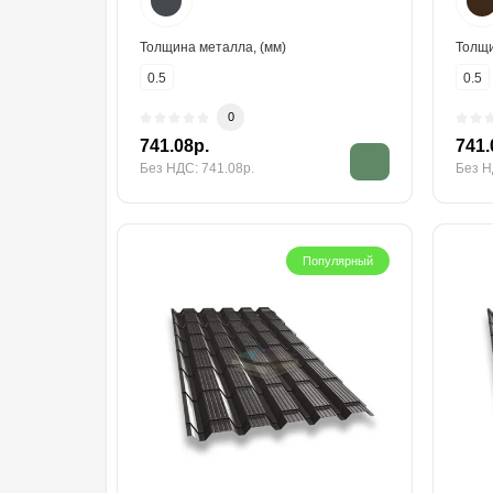
Толщина металла, (мм)
Толщи
0.5
0.5
0
741.08р.
741.
Без НДС: 741.08р.
Без Н
Популярный