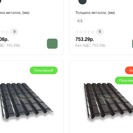
на металла, (мм)
Толщина металла, (мм)
0.5
0
0
08р.
753.29р.
ДС: 741.08р.
Без НДС: 753.29р.
Популярный
А
Популяр