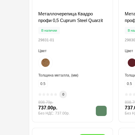
Металлочерепица Квадро
Мета
профи 0,5 Cuprum Steel Quarzit
проф
В наличии
В на
29831-01
29830
Цвет
Цвет
Толщина металла, (мм)
Толщи
0.5
0.5
0
898.79р.
898.7
737.00р.
737.
Без НДС: 737.00р.
Без Н