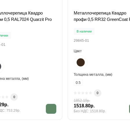
ллочерепица Квадро
Металлочерепица Квадро
и 0,5 RAL7024 Quarzit Pro
профи 0,5 RR32 GreenCoat 
В наличии
личии
29845-01
-01
Цвет
Толщина металла, (мм)
на металла, (мм)
0.5
0
0
1852.19р.
29р.
1518.80р.
ДС: 753.29р.
Без НДС: 1518.80р.