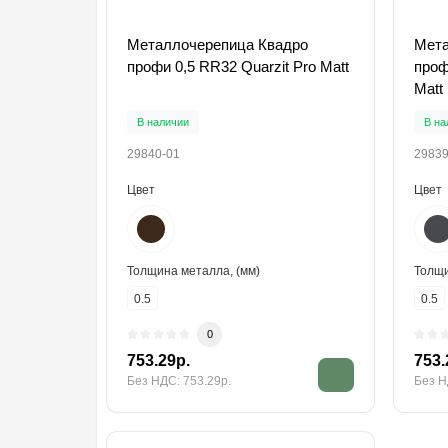
Металлочерепица Квадро
Мета
профи 0,5 RR32 Quarzit Pro Matt
проф
Matt
В наличии
В на
29840-01
29839
Цвет
Цвет
Толщина металла, (мм)
Толщи
0.5
0.5
0
753.29р.
753.
Без НДС: 753.29р.
Без Н