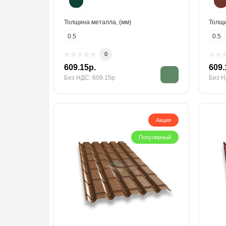
Толщина металла, (мм)
Толщи
0.5
0.5
0
609.15р.
609.
Без НДС: 609.15р.
Без Н
Акция
Популярный