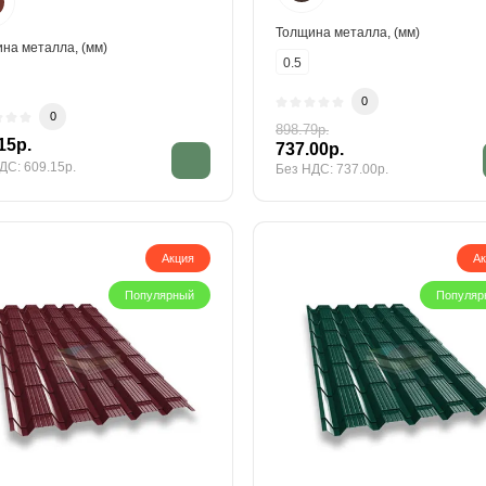
Толщина металла, (мм)
на металла, (мм)
0.5
0
0
898.79р.
15р.
737.00р.
ДС: 609.15р.
Без НДС: 737.00р.
Акция
А
Популярный
Популяр