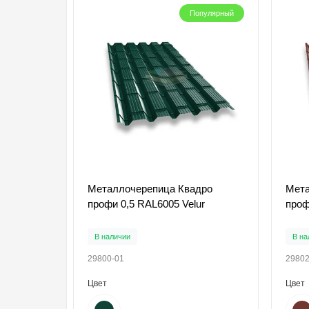
Популярный
Металлочерепица Квадро
Мета
профи 0,5 RAL6005 Velur
проф
В наличии
В на
29800-01
29802
Цвет
Цвет