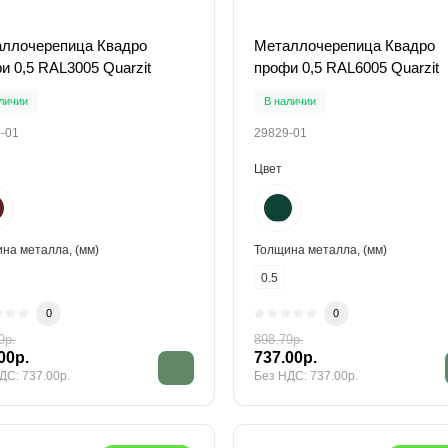
ллочерепица Квадро
Металлочерепица Квадро
и 0,5 RAL3005 Quarzit
профи 0,5 RAL6005 Quarzit
личии
В наличии
-01
29829-01
Цвет
на металла, (мм)
Толщина металла, (мм)
0.5
0
0
9р.
898.79р.
00р.
737.00р.
ДС: 737.00р.
Без НДС: 737.00р.