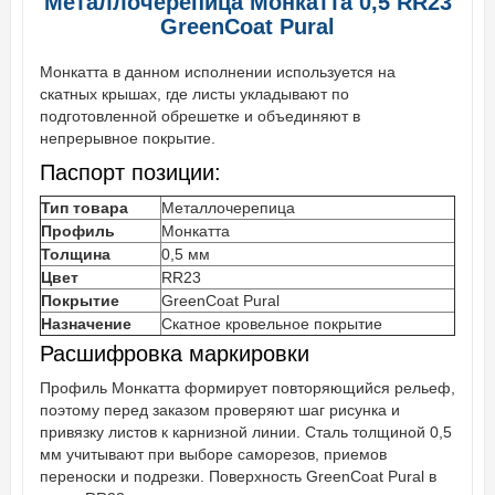
Металлочерепица Монкатта 0,5 RR23
GreenCoat Pural
Монкатта в данном исполнении используется на
скатных крышах, где листы укладывают по
подготовленной обрешетке и объединяют в
непрерывное покрытие.
Паспорт позиции:
Тип товара
Металлочерепица
Профиль
Монкатта
Толщина
0,5 мм
Цвет
RR23
Покрытие
GreenCoat Pural
Назначение
Скатное кровельное покрытие
Расшифровка маркировки
Профиль Монкатта формирует повторяющийся рельеф,
поэтому перед заказом проверяют шаг рисунка и
привязку листов к карнизной линии. Сталь толщиной 0,5
мм учитывают при выборе саморезов, приемов
переноски и подрезки. Поверхность GreenCoat Pural в