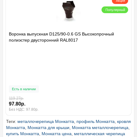
Акция
Популярный
Воронка выпускная D125/90-0.6 GS Высокопрочный
полиэстер двусторонний RAL8017
Есть в наличии
119.27р.
97.80р.
Без НДС: 97.80р.
Теги:
металлочерепица Монкатта
,
профиль Монкатта
,
кровля
Монкатта
,
Монкатта для крыши
,
Монкатта металлочерепица
,
купить Монкатта
,
Монкатта цена
,
металлическая черепица