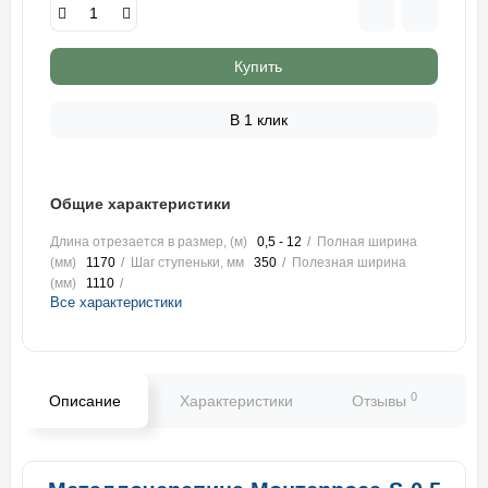
Купить
В 1 клик
Общие характеристики
Длина отрезается в размер, (м)
0,5 - 12
Полная ширина
(мм)
1170
Шаг ступеньки, мм
350
Полезная ширина
(мм)
1110
Все характеристики
0
Описание
Характеристики
Отзывы
В