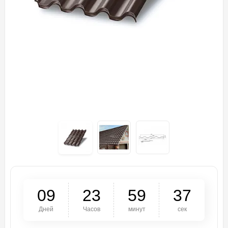
0
9
2
3
5
9
3
7
Дней
Часов
минут
сек