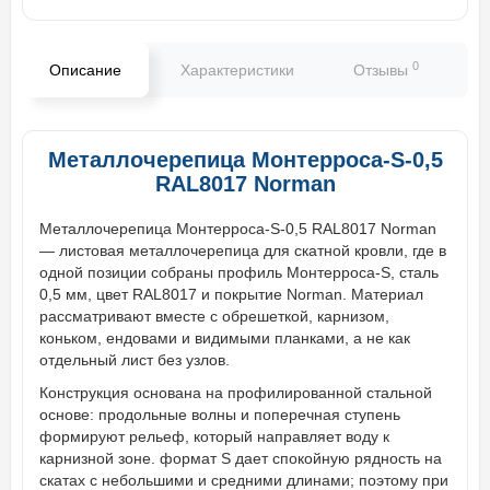
0
Описание
Характеристики
Отзывы
В
Металлочерепица Монтерроса-S-0,5
RAL8017 Norman
Металлочерепица Монтерроса-S-0,5 RAL8017 Norman
— листовая металлочерепица для скатной кровли, где в
одной позиции собраны профиль Монтерроса-S, сталь
0,5 мм, цвет RAL8017 и покрытие Norman. Материал
рассматривают вместе с обрешеткой, карнизом,
коньком, ендовами и видимыми планками, а не как
отдельный лист без узлов.
Конструкция основана на профилированной стальной
основе: продольные волны и поперечная ступень
формируют рельеф, который направляет воду к
карнизной зоне. формат S дает спокойную рядность на
скатах с небольшими и средними длинами; поэтому при