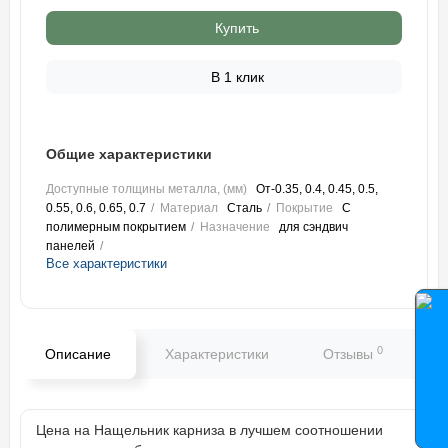
Купить
В 1 клик
Общие характеристики
Доступные толщины металла, (мм)
От-0.35, 0.4, 0.45, 0.5,
0.55, 0.6, 0.65, 0.7
Материал
Сталь
Покрытие
С
полимерным покрытием
Назначение
для сэндвич
панелей
Все характеристики
0
Описание
Характеристики
Отзывы
В
Цена на Нащельник карниза в лучшем соотношении