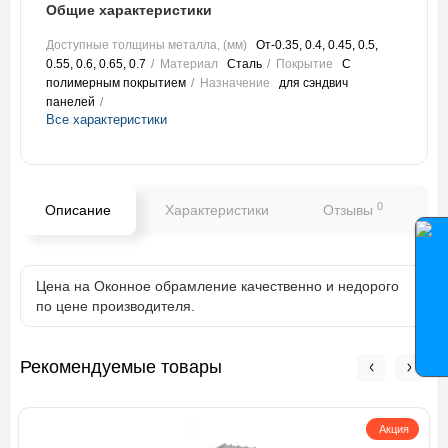
Общие характеристики
Доступные толщины металла, (мм)
От-0.35, 0.4, 0.45, 0.5,
0.55, 0.6, 0.65, 0.7
Материал
Сталь
Покрытие
С
полимерным покрытием
Назначение
для сэндвич
панелей
Все характеристики
0
Описание
Характеристики
Отзывы
В
Цена на Оконное обрамление качественно и недорого
по цене производителя.
Рекомендуемые товары
Акция