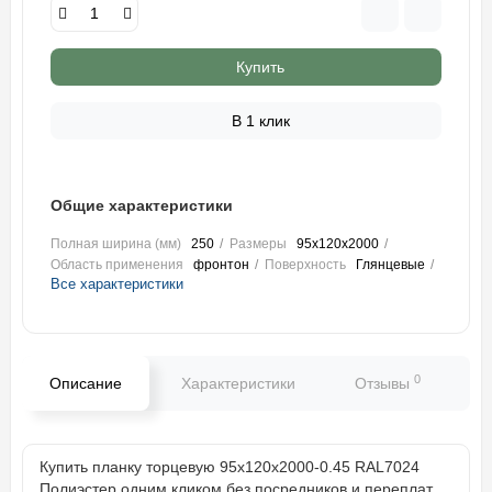
Купить
В 1 клик
Общие характеристики
Полная ширина (мм)
250
Размеры
95х120х2000
Область применения
фронтон
Поверхность
Глянцевые
Все характеристики
0
Описание
Характеристики
Отзывы
В
Купить планку торцевую 95х120х2000-0.45 RAL7024
Полиэстер одним кликом без посредников и переплат.