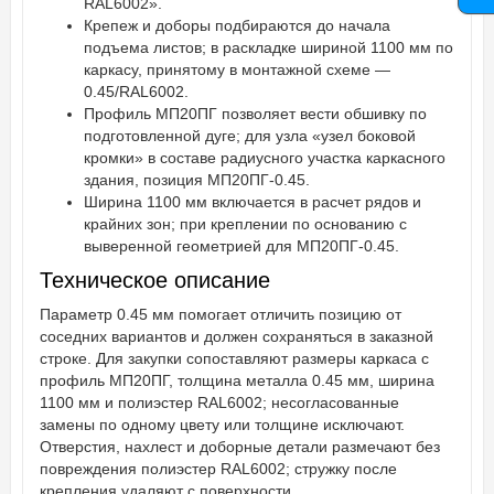
RAL6002».
Крепеж и доборы подбираются до начала
подъема листов; в раскладке шириной 1100 мм по
каркасу, принятому в монтажной схеме —
0.45/RAL6002.
Профиль МП20ПГ позволяет вести обшивку по
подготовленной дуге; для узла «узел боковой
кромки» в составе радиусного участка каркасного
здания, позиция МП20ПГ-0.45.
Ширина 1100 мм включается в расчет рядов и
крайних зон; при креплении по основанию с
выверенной геометрией для МП20ПГ-0.45.
Техническое описание
Параметр 0.45 мм помогает отличить позицию от
соседних вариантов и должен сохраняться в заказной
строке. Для закупки сопоставляют размеры каркаса с
профиль МП20ПГ, толщина металла 0.45 мм, ширина
1100 мм и полиэстер RAL6002; несогласованные
замены по одному цвету или толщине исключают.
Отверстия, нахлест и доборные детали размечают без
повреждения полиэстер RAL6002; стружку после
крепления удаляют с поверхности.