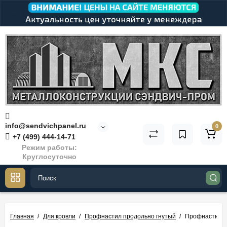
info@sendvichpanel.ru
0
+7 (499) 444-14-71
Режим работы:
Круглосуточно
Главная
Для кровли
Профнастил продольно гнутый
Профнастил М