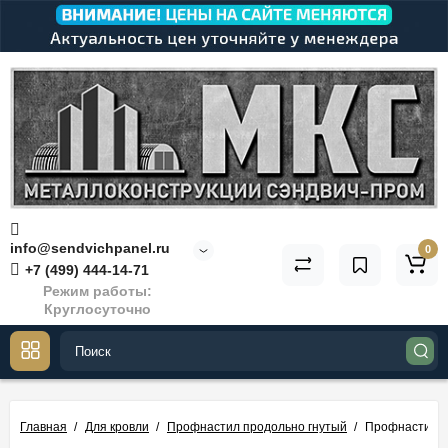
info@sendvichpanel.ru
0
+7 (499) 444-14-71
Режим работы:
Круглосуточно
Главная
Для кровли
Профнастил продольно гнутый
Профнастил М