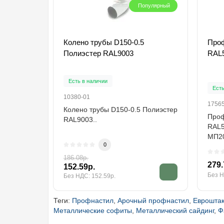
Популярный
Колено трубы D150-0.5
Проф
Полиэстер RAL9003
RAL5
Есть в наличии
Есть
10380-01
1756
Колено трубы D150-0.5 Полиэстер
Проф
RAL9003..
RAL5
МП20
0
Поли
186.08р.
279.
152.59р.
Без Н
Без НДС: 152.59р.
Теги:
Профнастил
,
Арочный профнастил
,
Евроштак
Металлические софиты
,
Металлический сайдинг
,
Ф