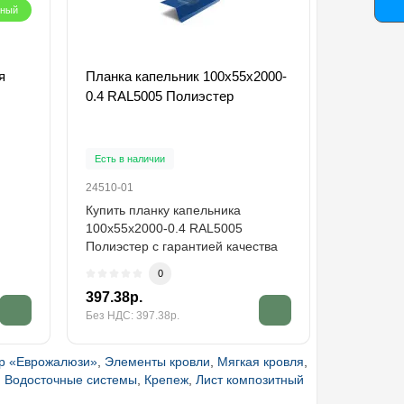
рный
я
Планка капельник 100х55х2000-
Саморезы
0.4 RAL5005 Полиэстер
RAL5005
Есть в на
Есть в наличии
31029-01
24510-01
Саморезы
Купить планку капельника
RAL5005 
100х55х2000-0.4 RAL5005
саморез ф
Полиэстер с гарантией качества
существе
оптом и в розницу...
0
4.74р.
397.38р.
3.89р.
Без НДС: 397.38р.
Без НДС: 3
р «Еврожалюзи»
,
Элементы кровли
,
Мягкая кровля
,
,
Водосточные системы
,
Крепеж
,
Лист композитный