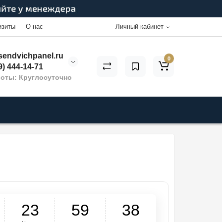
изиты
О нас
Личный кабинет
endvichpanel.ru
0
9) 444-14-71
оты: Круглосуточно
2
3
5
9
3
7