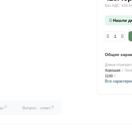
Без НДС: 428.43
Нашли д
Общие харак
Длина отрезаетс
Хорошая
Пол
1100
Все характери
0
0
вы
Вопрос - ответ