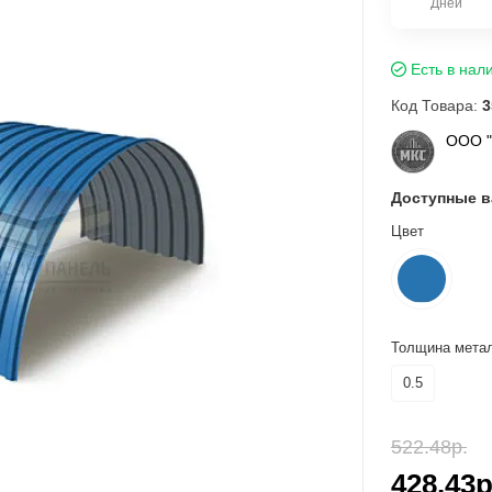
Дней
Есть в нал
Код Товара:
3
ООО 
Доступные 
Цвет
Толщина метал
0.5
522.48р.
428.43р