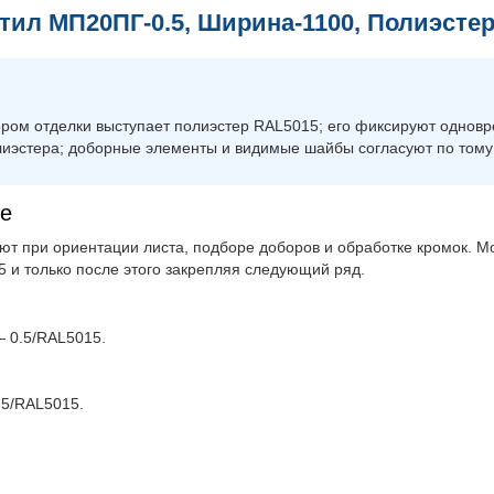
ил МП20ПГ-0.5, Ширина-1100, Полиэсте
ором отделки выступает полиэстер RAL5015; его фиксируют однов
лиэстера; доборные элементы и видимые шайбы согласуют по тому
те
т при ориентации листа, подборе доборов и обработке кромок. Мо
 и только после этого закрепляя следующий ряд.
 0.5/RAL5015.
.5/RAL5015.