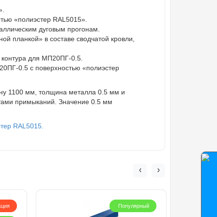
».
стью «полиэстер RAL5015».
таллическим дуговым прогонам.
ой планкой» в составе сводчатой кровли,
 контура для МП20ПГ-0.5.
20ПГ-0.5 с поверхностью «полиэстер
ну 1100 мм, толщина металла 0.5 мм и
тами примыканий. Значение 0.5 мм
стер RAL5015.
кция
Популярный