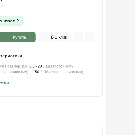
р.
ешевле ?
Купить
В 1 клик
теристики
я в размер, (м)
0,5 - 20
Цветостойкость
ная ширина (мм)
1150
Полезная ширина (мм)
стики