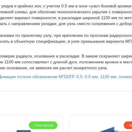
рядов и крайних зон; с учетом 0.5 мм в зоне «узел боковой кромки
пежной схемы; для оболочки технологического укрытия с поверхно
еляет вариант поверхности; в раскладке шириной 1100 мм по ме
ать с направлением укладки; для узла «место сопряжения с доборн
нками по принятому узлу; при креплении по прогонам радиусного
сить в объектную спецификацию; в узле примыкания варианта МП
оверки радиуса, основания и раскладки. В заказе сохраняют шири
ие 1100 мм сопоставляют с длиной дуги, положением кромок и мес
ке основания, не заменяя им расчет конкретного узла.
ификации полное обозначение МП20ПГ-0.5: 0.5 мм, 1100 мм, полиэ
Популярный
А