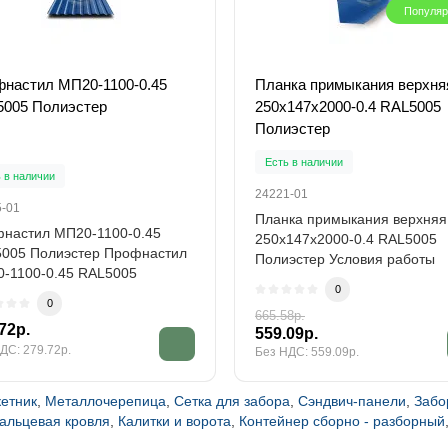
Популя
настил МП20-1100-0.45
Планка примыкания верхня
005 Полиэстер
250х147х2000-0.4 RAL5005
Полиэстер
Есть в наличии
 в наличии
24221-01
5-01
Планка примыкания верхняя
настил МП20-1100-0.45
250х147х2000-0.4 RAL5005
005 Полиэстер Профнастил
Полиэстер Условия работы
-1100-0.45 RAL5005
материала Изделие ус..
0
эстер рассмат..
0
665.58р.
72р.
559.09р.
ДС: 279.72р.
Без НДС: 559.09р.
етник
,
Металлочерепица
,
Сетка для забора
,
Сэндвич-панели
,
Забо
альцевая кровля
,
Калитки и ворота
,
Контейнер сборно - разборный