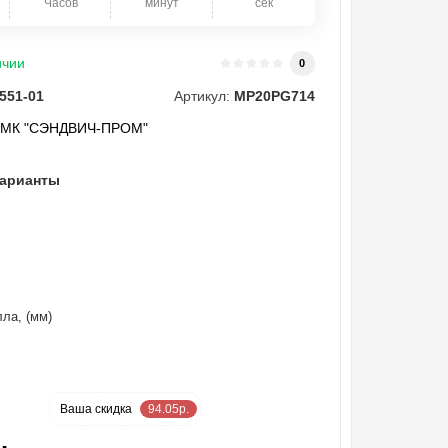
Часов
минут
сек
ичии
0
551-01
Артикул:
MP20PG714
"МК "СЭНДВИЧ-ПРОМ"
варианты
ла, (мм)
-18 %
Ваша cкидка
94.05р.
.