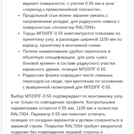
вариант поверхности; с учетом 0.55 мм в зоне
«переход к прямолинейной плоскости».
Продольный стык можно заранее увязать с
направлением укладки; для радиусного навеса с
поверхностью «полиэстер RAL7004».
Торцы МП20ПГ-0.55 комплектуются планками по
принятому узлу; в раскладке шириной 1100 мм по
каркасу, принятому в монтажной схеме.
Полное наименование удобно переносить в
объектную спецификацию; для узла «узел
боковой кромки» в составе радиусного участка
каркасного здания, позиция МП20ПГ-0.55.
Радиусная форма сокращает число ломаных
переходов на своде; при креплении по основанию
с выверенной геометрией для МП20ПГ-0.55.
Выбор МП20ПГ-0.55 подтверждают по монтажному узлу,
а не только по совпадению профиля. Контрольными
параметрами остаются 0.55 мм, 1100 мм и полиэстер
RAL7004. Параметр 0.55 мм помогает отличить
позицию от соседних вариантов и должен сохраняться в
заказной строке. Покрытие RAL7004 требует аккуратной
подрезки без повреждения лицевой стороны и