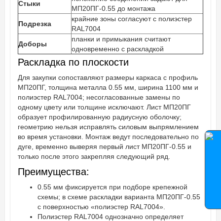
Стыки
МП20ПГ-0.55 до монтажа
крайние зоны согласуют с полиэстер
Подрезка
RAL7004
планки и примыкания считают
Доборы
одновременно с раскладкой
Раскладка по плоскости
Для закупки сопоставляют размеры каркаса с профиль
МП20ПГ, толщина металла 0.55 мм, ширина 1100 мм и
полиэстер RAL7004; несогласованные замены по
одному цвету или толщине исключают. Лист МП20ПГ
образует профилированную радиусную оболочку;
геометрию нельзя исправлять силовым выпрямлением
во время установки. Монтаж ведут последовательно по
дуге, временно выверяя первый лист МП20ПГ-0.55 и
только после этого закрепляя следующий ряд.
Преимущества:
0.55 мм фиксируется при подборе крепежной
схемы; в схеме раскладки варианта МП20ПГ-0.55
с поверхностью «полиэстер RAL7004».
Полиэстер RAL7004 однозначно определяет