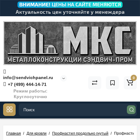
info@sendvichpanel.ru
0
+7 (499) 444-14-71
Режим работы:
Круглосуточно
Главная
Для кровли
Профнастил продольно гнутый
Профнастил М