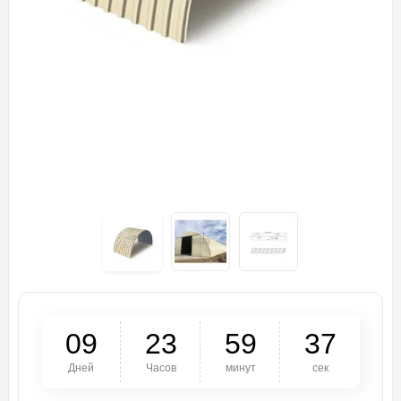
0
9
2
3
5
9
3
7
Дней
Часов
минут
сек