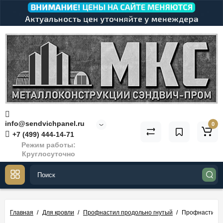
info@sendvichpanel.ru
0
+7 (499) 444-14-71
Режим работы:
Круглосуточно
Главная
Для кровли
Профнастил продольно гнутый
Профнастил М