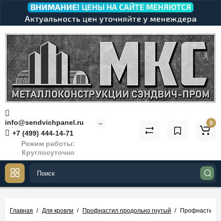
info@sendvichpanel.ru
0
+7 (499) 444-14-71
Режим работы:
Круглосуточно
Главная
Для кровли
Профнастил продольно гнутый
Профнастил М