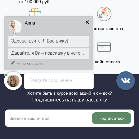
от 100 000 руб.
Анна
Бонусы за покупку
Гарантия качества
5% на Ваш счет
Здравствуйте! Я Вас вижу)
Давайте, я Вам подскажу в чате...
Точный расчёт
Онлайн оплата
Анна
печатает...
Введите сообщение
Хотите быть в курсе всех акций и скидок?
Подпишитесь на нашу рассылку
Подписаться