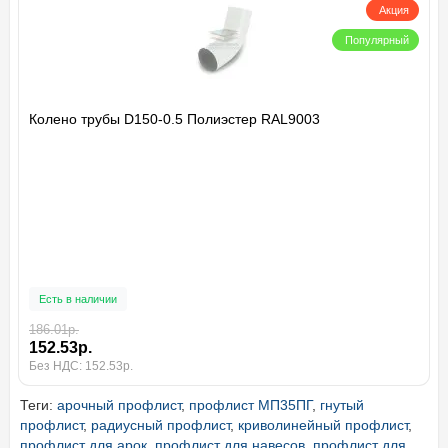
Акция
Популярный
Колено трубы D150-0.5 Полиэстер RAL9003
Есть в наличии
186.01р.
152.53р.
Без НДС: 152.53р.
Теги:
арочный профлист
,
профлист МП35ПГ
,
гнутый
профлист
,
радиусный профлист
,
криволинейный профлист
,
профлист для арок
,
профлист для навесов
,
профлист для