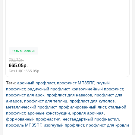
Есть в наличии
791.72р.
665.05р.
Без НДС: 665.05р.
Теги:
арочный профлист
,
профлист МП35ПГ
,
гнутый
профлист
,
радиусный профлист
,
криволинейный профлист
,
профлист для арок
,
профлист для навесов
,
профлист для
ангаров
,
профлист для теплиц
,
профлист для куполов
,
металлический профлист
,
профилированный лист
,
стальной
профлист
,
арочные конструкции
,
кровля арочная
,
формованный профнастил
,
нестандартный профнастил
,
профиль МП35ПГ
,
изогнутый профлист
,
профлист для кровли