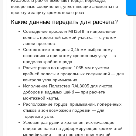
RAL3005. В расчет включают торцы, переходы,
поперечные соединения, уплотняющие элементы по
проекту и защиту кромок после реза.
Какие данные передать для расчета?
Совпадение профиля МП35ПГ и направления
волны с проектной схемой участка — с учетом
линии прогонов.
Соответствие толщины 0,45 мм выбранному
основанию и принятому крепежному узлу — в
пределах крайнего ряда.
Расчет рядов по ширине 1035 мм с учетом
крайней полосы и продольных соединений — для
контроля узла примыкания.
Исполнение Полиэстер RAL3005 для листов,
доборов и видимых шайб — при расчете
монтажной карты.
Расположение торцов, примыканий, поперечных
стыков и зон возможной подрезки — для
торцевого узла.
Условия разгрузки и хранения, исключающие
опирание пачки на деформирующие кромки этой
модификации — при проверке приемочной