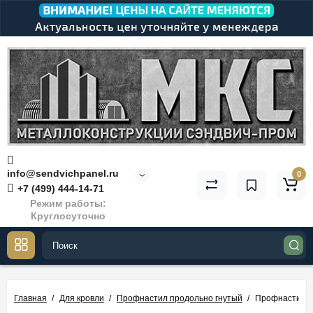
info@sendvichpanel.ru
0
+7 (499) 444-14-71
Режим работы:
Круглосуточно
Главная
Для кровли
Профнастил продольно гнутый
Профнастил М