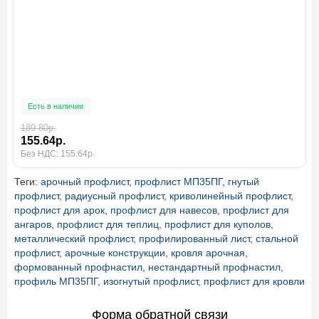
Есть в наличии
189.80р.
155.64р.
Без НДС: 155.64р.
Теги:
арочный профлист
,
профлист МП35ПГ
,
гнутый
профлист
,
радиусный профлист
,
криволинейный профлист
,
профлист для арок
,
профлист для навесов
,
профлист для
ангаров
,
профлист для теплиц
,
профлист для куполов
,
металлический профлист
,
профилированный лист
,
стальной
профлист
,
арочные конструкции
,
кровля арочная
,
формованный профнастил
,
нестандартный профнастил
,
профиль МП35ПГ
,
изогнутый профлист
,
профлист для кровли
Форма обратной связи