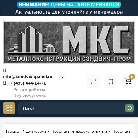
info@sendvichpanel.ru
0
+7 (499) 444-14-71
Режим работы:
Круглосуточно
Главная
Для кровли
Профнастил продольно гнутый
Профнастил М