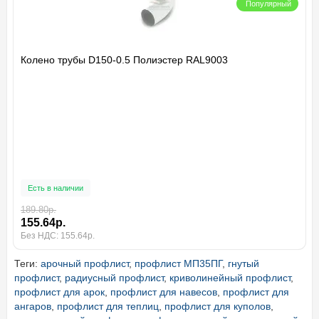
Популярный
Колено трубы D150-0.5 Полиэстер RAL9003
Есть в наличии
189.80р.
155.64р.
Без НДС: 155.64р.
Теги:
арочный профлист
,
профлист МП35ПГ
,
гнутый
профлист
,
радиусный профлист
,
криволинейный профлист
,
профлист для арок
,
профлист для навесов
,
профлист для
ангаров
,
профлист для теплиц
,
профлист для куполов
,