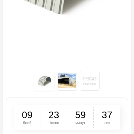
0
9
2
3
5
9
3
7
Дней
Часов
минут
сек