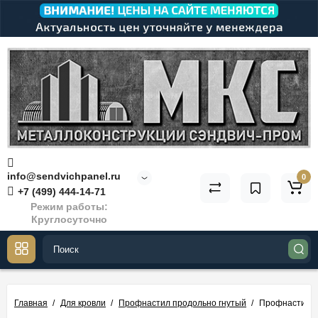
info@sendvichpanel.ru
0
+7 (499) 444-14-71
Режим работы:
Круглосуточно
Главная
Для кровли
Профнастил продольно гнутый
Профнастил М