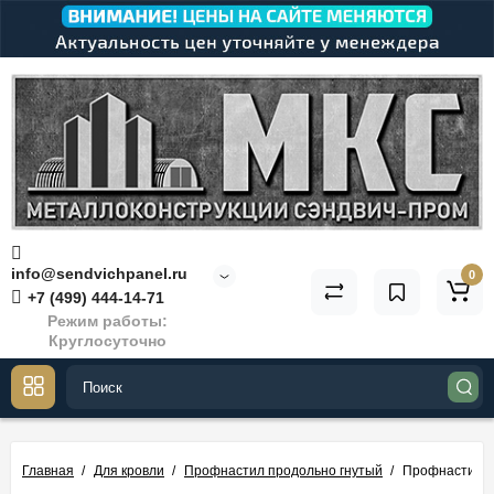
info@sendvichpanel.ru
0
+7 (499) 444-14-71
Режим работы:
Круглосуточно
Главная
Для кровли
Профнастил продольно гнутый
Профнастил М