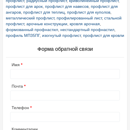
профлист
,
радиусный профлист
,
криволинейный профлист
,
профлист для арок
,
профлист для навесов
,
профлист для
ангаров
,
профлист для теплиц
,
профлист для куполов
,
металлический профлист
,
профилированный лист
,
стальной
профлист
,
арочные конструкции
,
кровля арочная
,
формованный профнастил
,
нестандартный профнастил
,
профиль МП35ПГ
,
изогнутый профлист
,
профлист для кровли
Форма обратной связи
Имя
Почта
Телефон
Комментарии