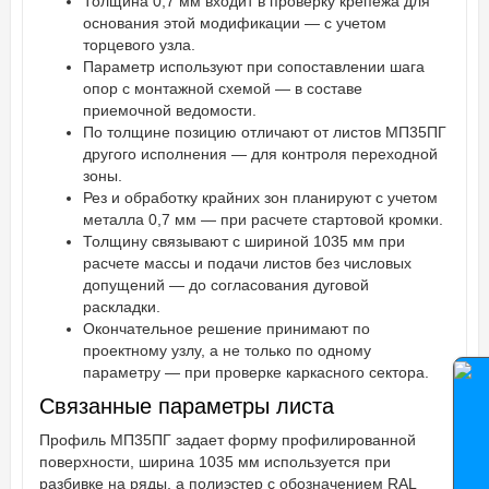
Толщина 0,7 мм входит в проверку крепежа для
основания этой модификации — с учетом
торцевого узла.
Параметр используют при сопоставлении шага
опор с монтажной схемой — в составе
приемочной ведомости.
По толщине позицию отличают от листов МП35ПГ
другого исполнения — для контроля переходной
зоны.
Рез и обработку крайних зон планируют с учетом
металла 0,7 мм — при расчете стартовой кромки.
Толщину связывают с шириной 1035 мм при
расчете массы и подачи листов без числовых
допущений — до согласования дуговой
раскладки.
Окончательное решение принимают по
проектному узлу, а не только по одному
параметру — при проверке каркасного сектора.
Связанные параметры листа
Профиль МП35ПГ задает форму профилированной
поверхности, ширина 1035 мм используется при
разбивке на ряды, а полиэстер с обозначением RAL