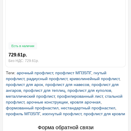
Есть в наличии
729.61р.
Без НДС: 729.61р.
Теги:
арочный профлист
,
профлист МП35ПГ
,
гнутый
профлист
,
радиусный профлист
,
криволинейный профлист
,
профлист для арок
,
профлист для навесов
,
профлист для
ангаров
,
профлист для теплиц
,
профлист для куполов
,
металлический профлист
,
профилированный лист
,
стальной
профлист
,
арочные конструкции
,
кровля арочная
,
формованный профнастил
,
нестандартный профнастил
,
профиль МП35ПГ
,
изогнутый профлист
,
профлист для кровли
Форма обратной связи