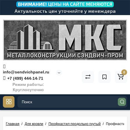
info@sendvichpanel.ru
0
+7 (499) 444-14-71
Режим работы:
Круглосуточно
Главная
Для кровли
Профнастил продольно гнутый
Профнастил М