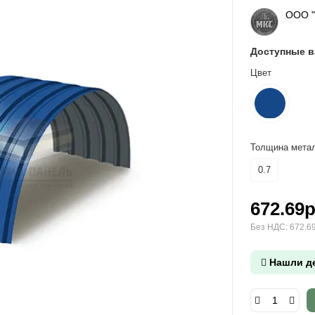
ООО 
Доступные 
Цвет
Толщина метал
0.7
672.69р
Без НДС: 672.69
Нашли д