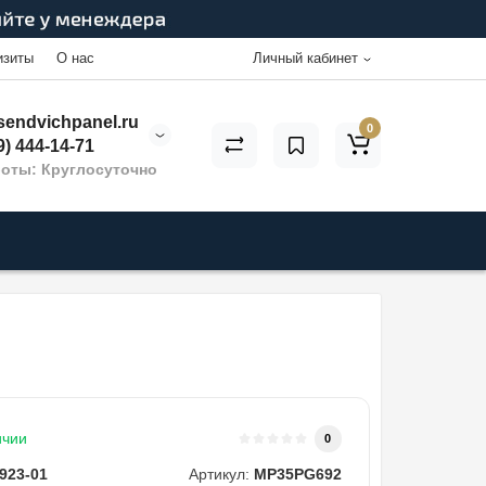
изиты
О нас
Личный кабинет
endvichpanel.ru
0
9) 444-14-71
оты: Круглосуточно
ичии
0
923-01
Артикул:
MP35PG692