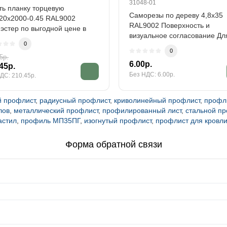
31048-01
ть планку торцевую
Саморезы по дереву 4,8х35
20х2000-0.45 RAL9002
RAL9002 Поверхность и
эстер по выгодной цене в
визуальное согласование Дл
ком ассортименте от..
0
позиции Саморезы по..
0
5р.
6.00р.
45р.
Без НДС: 6.00р.
ДС: 210.45р.
й профлист
,
радиусный профлист
,
криволинейный профлист
,
профли
лов
,
металлический профлист
,
профилированный лист
,
стальной п
астил
,
профиль МП35ПГ
,
изогнутый профлист
,
профлист для кровл
Форма обратной связи