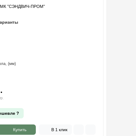
"МК "СЭНДВИЧ-ПРОМ"
варианты
ла, (мм)
.
р.
ешевле ?
Купить
В 1 клик