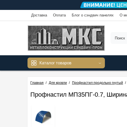
Доставка
Оплата
Блог о сэндвич панелях
О м
Каталог товаров
Главная
Для кровли
Профнастил продольно гнутый
Профнастил МП35ПГ-0.7, Ширина