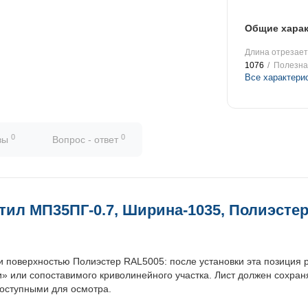
Общие харак
Длина отрезаетс
1076
Полезна
Все характери
0
0
вы
Вопрос - ответ
ил МП35ПГ-0.7, Ширина-1035, Полиэсте
поверхностью Полиэстер RAL5005: после установки эта позиция 
и» или сопоставимого криволинейного участка. Лист должен сохран
доступными для осмотра.