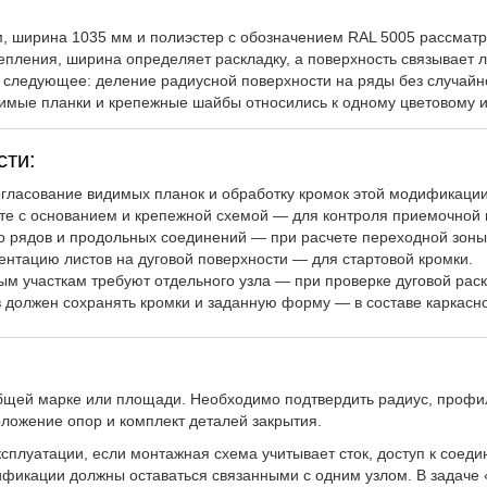
 ширина 1035 мм и полиэстер с обозначением RAL 5005 рассматр
епления, ширина определяет раскладку, а поверхность связывает 
следующее: деление радиусной поверхности на ряды без случайног
димые планки и крепежные шайбы относились к одному цветовому и
сти:
гласование видимых планок и обработку кромок этой модификации 
те с основанием и крепежной схемой — для контроля приемочной 
о рядов и продольных соединений — при расчете переходной зоны
тацию листов на дуговой поверхности — для стартовой кромки.
м участкам требуют отдельного узла — при проверке дуговой раск
 должен сохранять кромки и заданную форму — в составе каркасно
общей марке или площади. Необходимо подтвердить радиус, профи
ложение опор и комплект деталей закрытия.
ксплуатации, если монтажная схема учитывает сток, доступ к соед
ификации должны оставаться связанными с одним узлом. В задаче