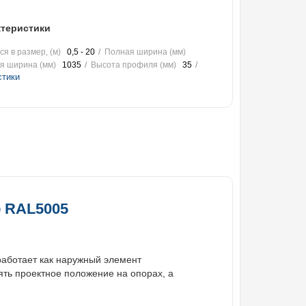
теристики
я в размер, (м)
0,5 - 20
Полная ширина (мм)
я ширина (мм)
1035
Высота профиля (мм)
35
стики
р RAL5005
работает как наружный элемент
ять проектное положение на опорах, а