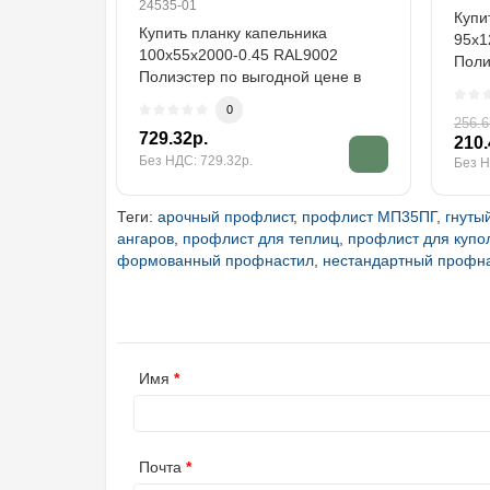
24535-01
Купи
Купить планку капельника
95х1
100х55х2000-0.45 RAL9002
Поли
Полиэстер по выгодной цене в
широ
широком ассортименте ..
0
256.6
729.32р.
210.
Без НДС: 729.32р.
Без Н
Теги:
арочный профлист
,
профлист МП35ПГ
,
гнуты
ангаров
,
профлист для теплиц
,
профлист для купо
формованный профнастил
,
нестандартный профн
Имя
Почта