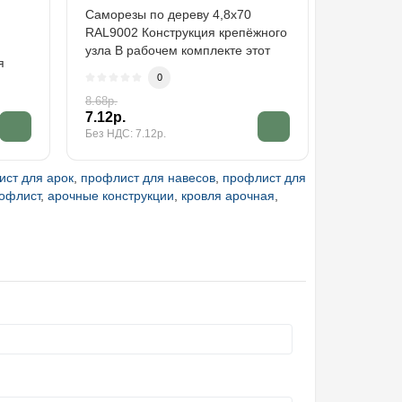
Саморезы по дереву 4,8х70
RAL9002 Конструкция крепёжного
узла В рабочем комплекте этот
я
саморез о..
0
8.68р.
7.12р.
Без НДС: 7.12р.
ст для арок
,
профлист для навесов
,
профлист для
рофлист
,
арочные конструкции
,
кровля арочная
,
и