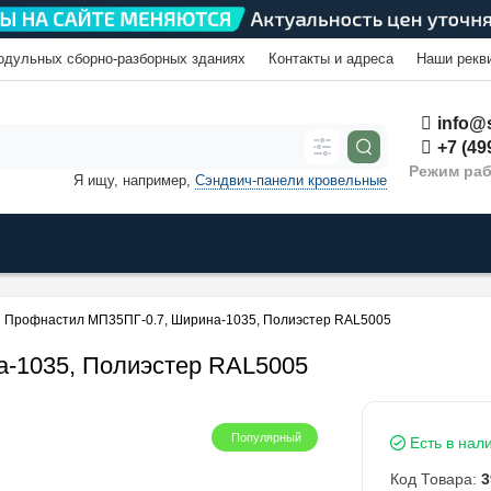
одульных сборно-разборных зданиях
Контакты и адреса
Наши рекв
info@s
+7 (49
Режим раб
Я ищу, например,
Сэндвич-панели кровельные
Профнастил МП35ПГ-0.7, Ширина-1035, Полиэстер RAL5005
-1035, Полиэстер RAL5005
Популярный
Есть в нал
Код Товара:
3