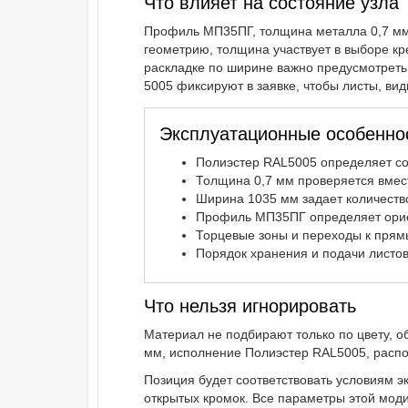
Что влияет на состояние узла
Профиль МП35ПГ, толщина металла 0,7 мм,
геометрию, толщина участвует в выборе кр
раскладке по ширине важно предусмотреть 
5005 фиксируют в заявке, чтобы листы, ви
Эксплуатационные особенно
Полиэстер RAL5005 определяет со
Толщина 0,7 мм проверяется вмес
Ширина 1035 мм задает количеств
Профиль МП35ПГ определяет ориен
Торцевые зоны и переходы к прямы
Порядок хранения и подачи листов
Что нельзя игнорировать
Материал не подбирают только по цвету, 
мм, исполнение Полиэстер RAL5005, распо
Позиция будет соответствовать условиям э
открытых кромок. Все параметры этой мод